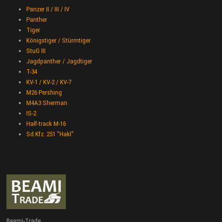
Panzer II / III / IV
Panther
Tiger
Königstiger / Stürmtiger
StuG III
Jagdpanther / Jagdtiger
T-34
KV-1 / KV-2 / KV-7
M26 Pershing
M4A3 Sherman
IS-2
Half-track M-16
Sd.Kfz. 251 "Hakl"
Beami-Trade