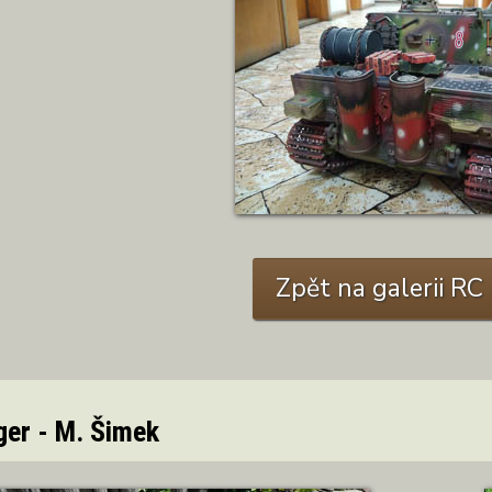
ZOBRAZIT DETA
Zpět na galerii R
ger - M. Šimek