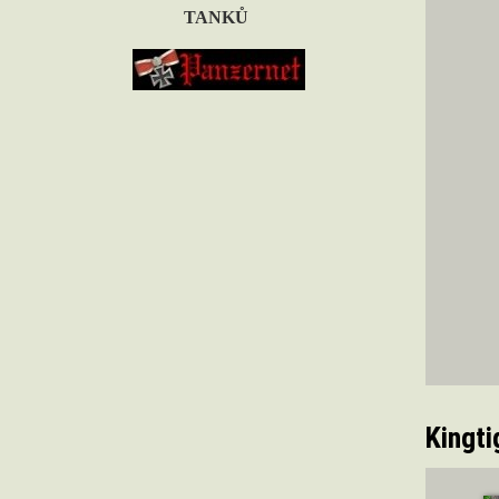
TANKŮ
Kingti