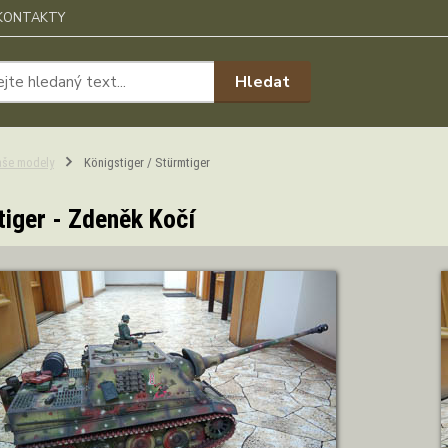
KONTAKTY
Hledat
aše modely
Königstiger / Stürmtiger
iger - Zdeněk Kočí
ZOBRAZIT DETAIL