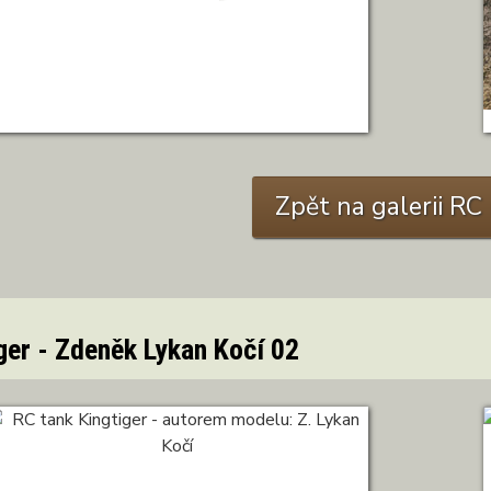
Tiger I. Autor: Z.Lykan Kočí
Zpět na galerii R
ger - Zdeněk Lykan Kočí 02