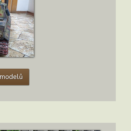
IL
C modelů