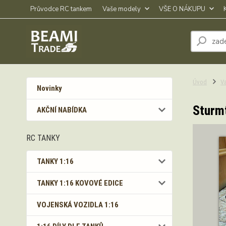
Průvodce RC tankem
Vaše modely
VŠE O NÁKUPU
Úvod
V
Novinky
Sturmt
AKČNÍ NABÍDKA
RC TANKY
TANKY 1:16
TANKY 1:16 KOVOVÉ EDICE
VOJENSKÁ VOZIDLA 1:16