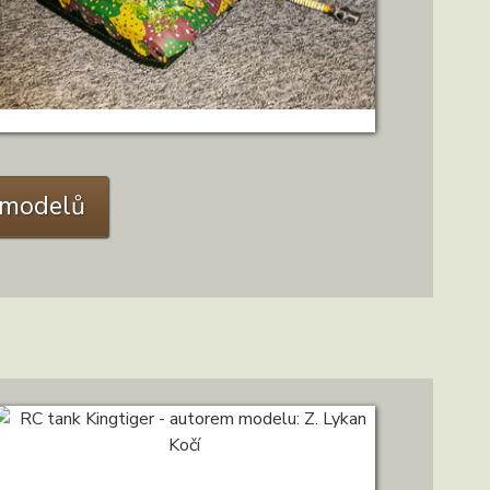
Tiger I. Autor: Z.Lykan Kočí
C modelů