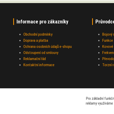
Informace pro zákazníky
Průvodc
Obchodní podmínky
Bojový
Doprava a platba
Funkce a
Ochrana osobních údajů e-shopu
Kovové 
Odstoupení od smlouvy
Frekven
Reklamační řád
Převod
Kontaktní informace
Torzní 
Pro základní funkčn
reklamy využíváme 