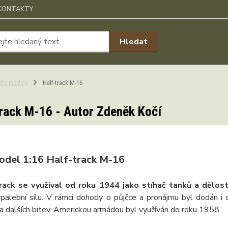
KONTAKTY
Hledat
aše modely
Half-track M-16
rack M-16 - Autor Zdeněk Kočí
odel 1:16 Half-track M-16
rack se využíval od roku 1944 jako stíhač tanků a dělos
í palební sílu. V rámci dohody o půjčce a pronájmu byl dodán 
a dalších bitev. Americkou armádou byl využíván do roku 1958.