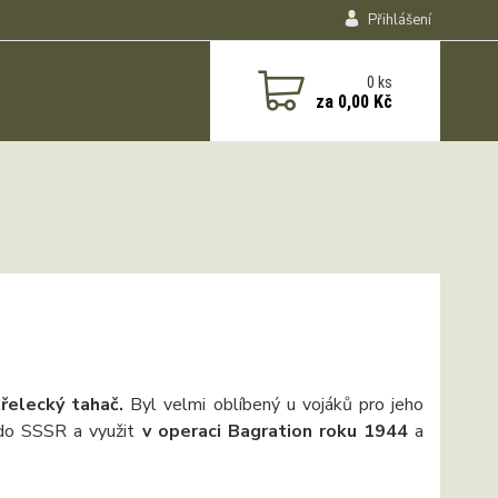
Přihlášení
0
ks
za
0,00 Kč
třelecký tahač.
Byl velmi oblíbený u vojáků pro jeho
i do SSSR a využit
v operaci Bagration roku 1944
a