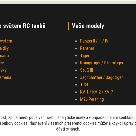
e světem RC tanků
Vaše modely
 systém
Panzer II / III / IV
 díly
Panther
části
Tiger
ce
Königstiger / Stürmtiger
ovky
StuG III
ramena
Jagdpanther / Jagdtiger
T-34
KV-1 / KV-2 / KV-7
M26 Pershing
M4A3 Sherman
IS-2
ost, zpříjemnění používání webu, analytické účely a v případě udělení souhlasu t
Half-track M-16
soubory cookies. Nastavení vlastních preferencí cookies můžete kdykoli upravi
Sd.Kfz. 251 "Hakl"
části stránek.