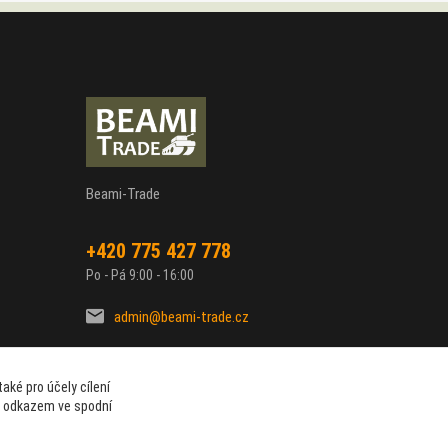
Beami-Trade
+420 775 427 778
Po - Pá 9:00 - 16:00
admin@beami-trade.cz
aké pro účely cílení
t odkazem ve spodní