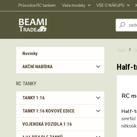
Průvodce RC tankem
Vaše modely
VŠE O NÁKUPU
Úvod
V
Novinky
Half-t
AKČNÍ NABÍDKA
RC TANKY
RC m
TANKY 1:16
Half-t
TANKY 1:16 KOVOVÉ EDICE
smrtíc
VOJENSKÁ VOZIDLA 1:16
několik