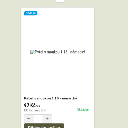
Novinka
Pytel s moukou 1:16 - německý
97 Kč
/
ks
Skladem
80 Kč
bez DPH
Přidat do košíku