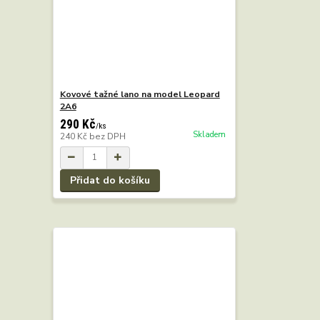
Kovové tažné lano na model Leopard
2A6
290 Kč
/
ks
Skladem
240 Kč
bez DPH
Přidat do košíku