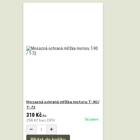
Mosazná ochraná mřížka motoru T-90 /
T-72
310 Kč
/
ks
Skladem
256 Kč
bez DPH
Přidat do košíku