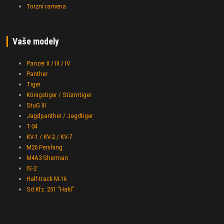
Torzní ramena
Vaše modely
Panzer II / III / IV
Panther
Tiger
Königstiger / Stürmtiger
StuG III
Jagdpanther / Jagdtiger
T-34
KV-1 / KV-2 / KV-7
M26 Pershing
M4A3 Sherman
IS-2
Half-track M-16
Sd.Kfz. 251 "Hakl"