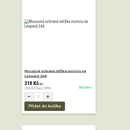
Mosazná ochraná mřížka motoru na
Leopard 2A6
310 Kč
/
ks
Skladem
256 Kč
bez DPH
Přidat do košíku