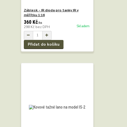
Záblesk - IR dioda pro tanky IR v
měřítku 1:16
360 Kč
/
ks
Skladem
298 Kč
bez DPH
Přidat do košíku