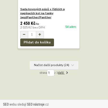
Sada kovových pásů + řídících a
napínacích kol na tanky
JagdPanther/Panther
2 450 Kč
/
ks
Skladem
2 025 Kč
bez DPH
Přidat do košíku
Načíst další produkty (24)
strana
z 3
další
SEO
webu sledují
SEO nástroje
.cz