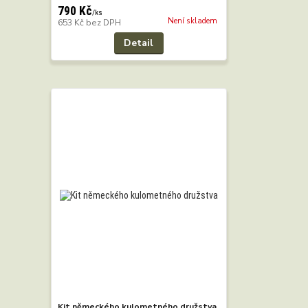
790 Kč
/
ks
Není skladem
653 Kč
bez DPH
Detail
Kit německého kulometného družstva