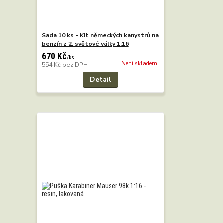
Sada 10 ks - Kit německých kanystrů na
benzín z 2. světové války 1:16
670 Kč
/
ks
Není skladem
554 Kč
bez DPH
Detail