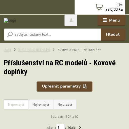
0
ks
za
0,00 Kč
Menu
Hledat
Úvod
DÍLY A PŘÍSLUŠENSTVÍ
KOVOVÉ A ESTETICKÉ DOPLŇKY
Příslušenství na RC modelů - Kovové
doplňky
Upřesnit parametry
Nejnovější
Nejlevnější
Nejdražší
Zobrazuji 1-24 z 60
strana
z 3
další