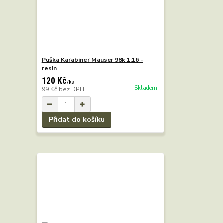
Puška Karabiner Mauser 98k 1:16 -
resin
120 Kč
/
ks
Skladem
99 Kč
bez DPH
Přidat do košíku