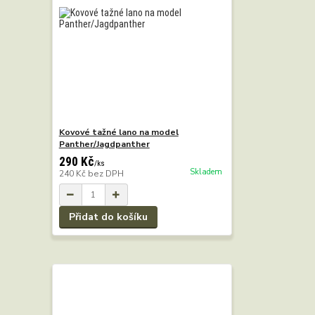
Kovové tažné lano na model
Panther/Jagdpanther
290 Kč
/
ks
Skladem
240 Kč
bez DPH
Přidat do košíku