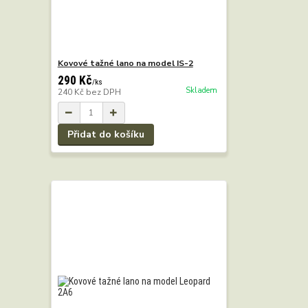
Kovové tažné lano na model IS-2
290 Kč
/
ks
Skladem
240 Kč
bez DPH
Přidat do košíku