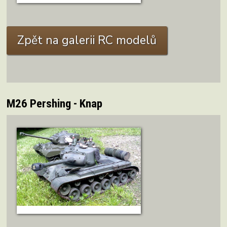
ZOBRAZIT DETAIL
Zpět na galerii RC modelů
M26 Pershing - Knap
M26 Pershing Autor: Knap
ZOBRAZIT DETAIL