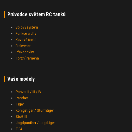
Průvodce světem RC tanků
Bojový systém
Funkce a díly
Kovové části
Frekvence
Převodovky
Torzní ramena
Vaše modely
Panzer II / III / IV
Panther
Tiger
Königstiger / Stürmtiger
StuG III
Jagdpanther / Jagdtiger
T-34