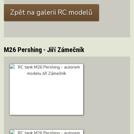
Zpět na galerii RC modelů
M26 Pershing - Jiří Zámečník
M26 Pershing Autor: J. Zámečník
ZOBRAZIT DETAIL