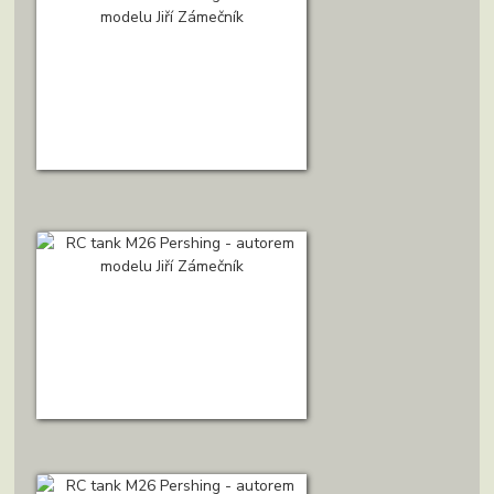
M26 Pershing Autor: J. Zámečník
ZOBRAZIT DETAIL
M26 Pershing Autor: J. Zámečník
ZOBRAZIT DETAIL