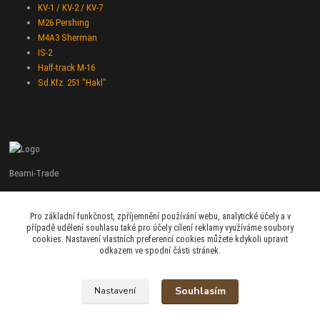
KV-1 / KV-2 / KV-7
M26 Pershing
M4A3 Sherman
IS-2
Half-track M-16
Sd.Kfz. 251 "Hakl"
Beami-Trade
+420 775 427 778
Pro základní funkčnost, zpříjemnění používání webu, analytické účely a v
Po - Pá 9:00 - 16:00
případě udělení souhlasu také pro účely cílení reklamy využíváme soubory
cookies. Nastavení vlastních preferencí cookies můžete kdykoli upravit
admin@beami-trade.cz
odkazem ve spodní části stránek.
Souhlasím
Nastavení