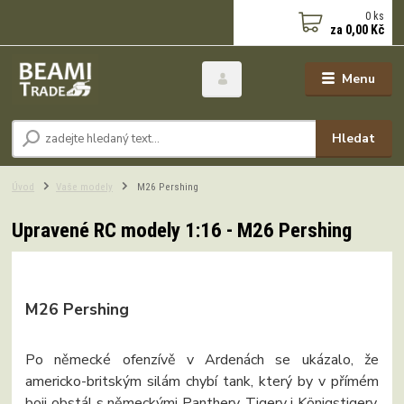
0
ks
za
0,00 Kč
Menu
Hledat
Úvod
Vaše modely
M26 Pershing
Upravené RC modely 1:16 - M26 Pershing
M26 Pershing
Po německé ofenzívě v Ardenách se ukázalo, že
americko-britským silám chybí tank, který by v přímém
boji obstál s německými Panthery, Tigery i Königstigery.