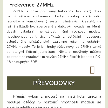
Frekvence 27MHz
27MHz je dříve používaný frekvenční typ, který dnes
nabízí většina konkurence. Tanky obsahují starší řídící
jednotky a komplikovaný systém výměnných krystalů, na
jejímž základě byli spárované s dálkovým ovládáním. Menší
dosah ovládání, nemožnost měnit rychlost modelu,
neschopnost plnit více příkazů z ovládání, nepodpora
vylepšeného příslušenství, vzájemné rušení s ostatními
27MHz modely. To je jen hrubý výčet nevýhod 27MHz tanků
se starými řídícími jednotkami. Některé nevýhody můžete
odstranit nainstalováním nových 27MHz řídících jednotek RX-
18 dostupných ZDE.
PŘEVODOVKY
Přenáší výkon z motorů na hnací kola tanku a
reguluje otáčky. S rostoucí hmotností modelu se