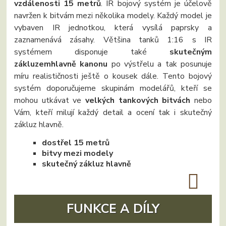
vzdálenosti 15 metrů
. IR bojový systém je účelově
navržen k bitvám mezi několika modely. Každý model je
vybaven IR jednotkou, která vysílá paprsky a
zaznamenává zásahy. Většina tanků 1:16 s IR
systémem disponuje také
skutečným
zákluzem
hlavně kanonu
po výstřelu a tak posunuje
míru realističnosti ještě o kousek dále. Tento bojový
systém doporučujeme skupinám modelářů, kteří se
mohou utkávat ve
velkých tankových bitvách
nebo
Vám, kteří milují každý detail a ocení tak i skutečný
zákluz hlavně.
dostřel 15 metrů
bitvy mezi modely
skutečný zákluz hlavně
FUNKCE A DÍLY