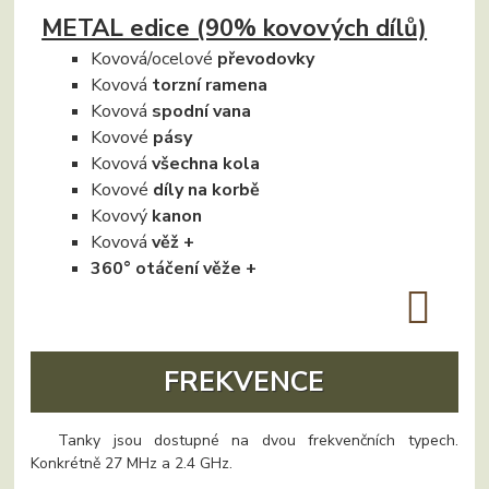
METAL edice (90% kovových dílů)
Kovová/ocelové
převodovky
Kovová
torzní ramena
Kovová
spodní vana
Kovové
pásy
Kovová
všechna kola
Kovové
díly na korbě
Kovový
kanon
Kovová
věž +
360° otáčení věže +
FREKVENCE
Tanky jsou dostupné na dvou frekvenčních typech.
Konkrétně 27 MHz a 2.4 GHz.