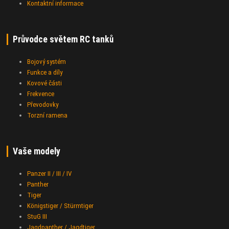
Kontaktní informace
Průvodce světem RC tanků
Bojový systém
Funkce a díly
Kovové části
Frekvence
Převodovky
Torzní ramena
Vaše modely
Panzer II / III / IV
Panther
Tiger
Königstiger / Stürmtiger
StuG III
Jagdpanther / Jagdtiger