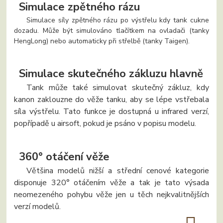
Simulace zpětného rázu
Simulace síly zpětného rázu po výstřelu kdy tank cukne
dozadu. Může být simulováno tlačítkem na ovladači (tanky
HengLong) nebo automaticky při střelbě (tanky Taigen).
Simulace skutečného zákluzu hlavně
Tank může také simulovat skutečný zákluz, kdy
kanon zaklouzne do věže tanku, aby se lépe vstřebala
síla výstřelu. Tato funkce je dostupná u infrared verzí,
popřípadě u airsoft, pokud je psáno v popisu modelu.
360° otáčení věže
Většina modelů nižší a střední cenové kategorie
disponuje 320° otáčením věže a tak je tato výsada
neomezeného pohybu věže jen u těch nejkvalitnějších
verzí modelů.