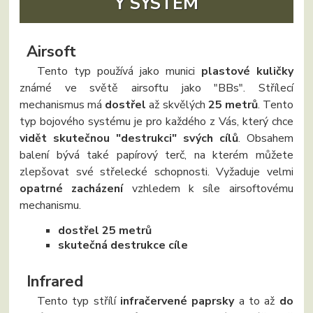
Ý SYSTÉM
Airsoft
Tento typ používá jako munici
plastové kuličky
známé ve světě airsoftu jako "BBs". Střílecí
mechanismus má
dostřel
až skvělých
25 metrů
. Tento
typ bojového systému je pro každého z Vás, který chce
vidět skutečnou "destrukci" svých cílů
. Obsahem
balení bývá také papírový terč, na kterém můžete
zlepšovat své střelecké schopnosti. Vyžaduje velmi
opatrné zacházení
vzhledem k síle airsoftovému
mechanismu.
dostřel 25 metrů
skutečná destrukce cíle
Infrared
Tento typ střílí
infračervené paprsky
a to až
do