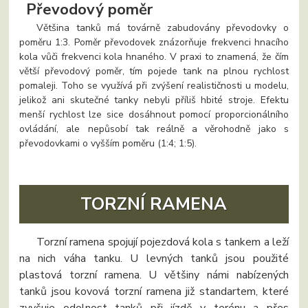
Převodový poměr
Většina tanků má továrně zabudovány převodovky o
poměru 1:3. Poměr převodovek znázorňuje frekvenci hnacího
kola vůči frekvenci kola hnaného. V praxi to znamená, že čím
větší převodový poměr, tím pojede tank na plnou rychlost
pomaleji. Toho se využívá při zvýšení realističnosti u modelu,
jelikož ani skutečné tanky nebyli příliš hbité stroje. Efektu
menší rychlost lze sice dosáhnout pomocí proporcionálního
ovládání, ale nepůsobí tak reálně a věrohodně jako s
převodovkami o vyšším poměru (1:4; 1:5).
TORZNÍ RAMENA
Torzní ramena spojují pojezdová kola s tankem a leží
na nich váha tanku. U levných tanků jsou použité
plastová torzní ramena. U většiny námi nabízených
tanků jsou kovová torzní ramena již standartem, které