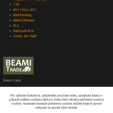
T-34
KV-1 / KV-2 / KV-7
M26 Pershing
M4A3 Sherman
IS-2
Half-track M-16
Sd.Kfz. 251 "Hakl"
Beami-Trade
+420 775 427 778
Pro základní funkčnost, zpříjemnění používání webu, analytické účely a v
Po - Pá 9:00 - 16:00
případě udělení souhlasu také pro účely cílení reklamy využíváme soubory
cookies. Nastavení vlastních preferencí cookies můžete kdykoli upravit
admin@beami-trade.cz
odkazem ve spodní části stránek.