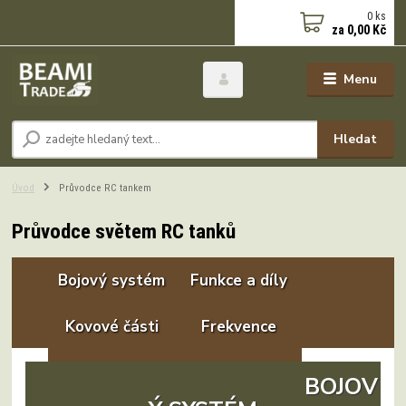
0
ks
za
0,00 Kč
Menu
Hledat
Úvod
Průvodce RC tankem
Průvodce světem RC tanků
Bojový systém
Funkce a díly
Kovové části
Frekvence
Převodovky
Torzní ramena
BOJOV