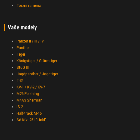
Torzní ramena
Vaše modely
Panzer II / III / IV
Panther
Tiger
Königstiger / Stürmtiger
StuG III
Jagdpanther / Jagdtiger
T-34
KV-1 / KV-2 / KV-7
M26 Pershing
M4A3 Sherman
IS-2
Half-track M-16
Sd.Kfz. 251 "Hakl"