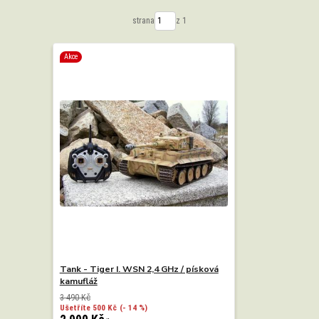
strana
z 1
Akce
Tank - Tiger I. WSN 2,4 GHz / písková
kamufláž
3 490 Kč
Ušetříte 500 Kč
(- 14 %)