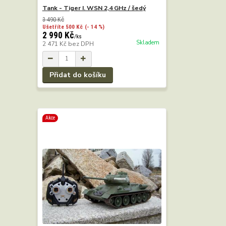
Tank - Tiger I. WSN 2,4 GHz / šedý
3 490 Kč
Ušetříte 500 Kč
(- 14 %)
2 990 Kč
/
ks
Skladem
2 471 Kč
bez DPH
Přidat do košíku
Akce