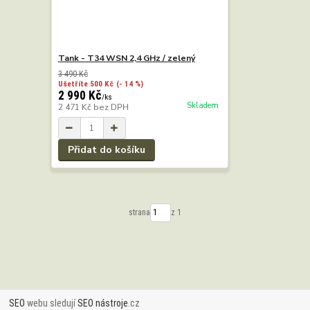
Tank - T34 WSN 2,4 GHz / zelený
3 490 Kč
Ušetříte 500 Kč
(- 14 %)
2 990 Kč
/
ks
Skladem
2 471 Kč
bez DPH
Přidat do košíku
strana
z 1
SEO
webu sledují
SEO nástroje
.cz