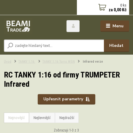
0
ks
za
0,00 Kč
Menu
Hledat
Úvod
TANKY 1:16
TANKY 1:16 Torro WSN
Infrared verze
RC TANKY 1:16 od firmy TRUMPETER
Infrared
Upřesnit parametry
Nejnovější
Nejlevnější
Nejdražší
Zobrazuji 1-3 z 3