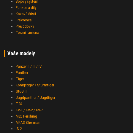
Bojový systém
Funkce a díly
Kovové části
Frekvence
Převodovky
Torzní ramena
Vaše modely
Panzer II / III / IV
Panther
Tiger
Königstiger / Stürmtiger
StuG III
Jagdpanther / Jagdtiger
T-34
KV-1 / KV-2 / KV-7
M26 Pershing
M4A3 Sherman
IS-2