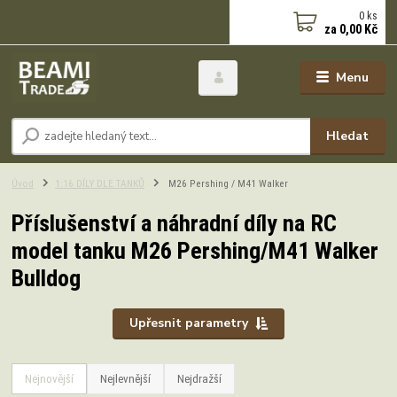
0
ks
za
0,00 Kč
Menu
Hledat
Úvod
1:16 DÍLY DLE TANKŮ
M26 Pershing / M41 Walker
Příslušenství a náhradní díly na RC
model tanku M26 Pershing/M41 Walker
Bulldog
Upřesnit parametry
Nejnovější
Nejlevnější
Nejdražší