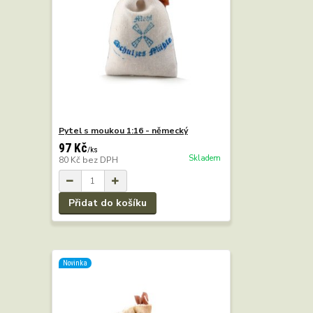
Pytel s moukou 1:16 - německý
97 Kč
/
ks
Skladem
80 Kč
bez DPH
Přidat do košíku
Novinka