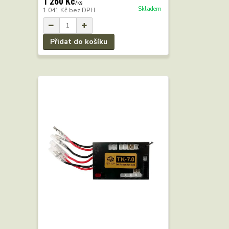
1 260 Kč
/
ks
Skladem
1 041 Kč
bez DPH
Přidat do košíku