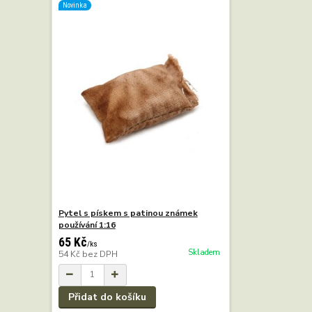
Novinka
Pytel s pískem s patinou známek
používání 1:16
65 Kč
/
ks
Skladem
54 Kč
bez DPH
Přidat do košíku