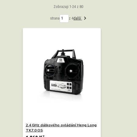
Zobrazuji 1-24 z 80
strana
z 4
další
2.4 GHz dálkového ovládání Heng Long
TK7.0 OS