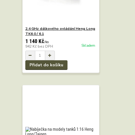
2.4 GHz dálkového ovládání Heng Long
TK6.0 / 6.1
1 140 Kč
/
ks
Skladem
942 Kč
bez DPH
Přidat do košíku