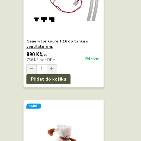
Generátor kouře 1:16 do tanku s
ventilátorem.
890 Kč
/
ks
Skladem
736 Kč
bez DPH
Přidat do košíku
Novinka