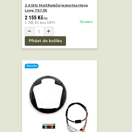
2.4 GHz Multifunkční jednotka Heng
Long TK7.0S
2 155 Kč
/
ks
Skladem
1 781 Kč
bez DPH
Přidat do košíku
Novinka