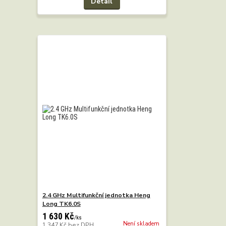
Detail
2.4 GHz Multifunkční jednotka Heng
Long TK6.0S
1 630 Kč
/
ks
Není skladem
1 347 Kč
bez DPH