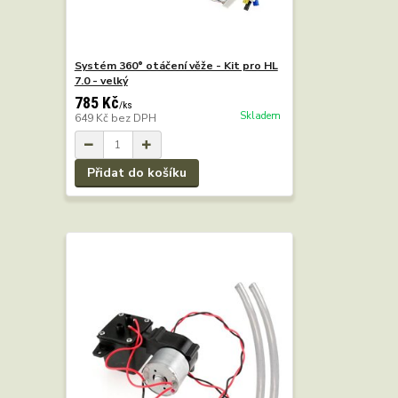
Systém 360° otáčení věže - Kit pro HL
7.0 - velký
785 Kč
/
ks
Skladem
649 Kč
bez DPH
Přidat do košíku