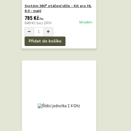
Systém 360° otáčení věže - Kit pro HL
6.0 - malý
785 Kč
/
ks
Skladem
649 Kč
bez DPH
Přidat do košíku