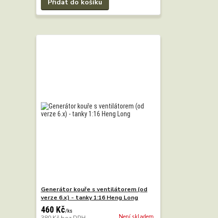
Přidat do košíku
Generátor kouře s ventilátorem (od
verze 6.x) - tanky 1:16 Heng Long
460 Kč
/
ks
Není skladem
380 Kč
bez DPH