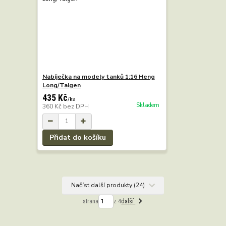
Nabíječka na modely tanků 1:16 Heng
Long/Taigen
435 Kč
/
ks
Skladem
360 Kč
bez DPH
Přidat do košíku
Načíst další produkty (24)
strana
z 4
další