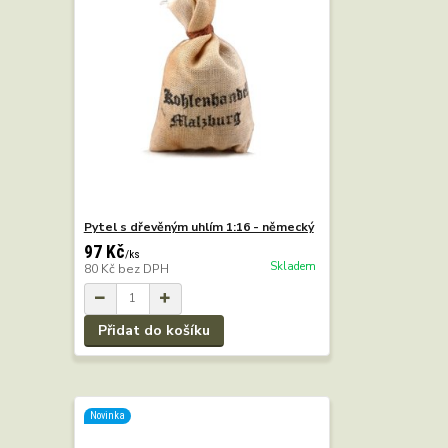
Pytel s dřevěným uhlím 1:16 - německý
97 Kč
/
ks
Skladem
80 Kč
bez DPH
Přidat do košíku
Novinka