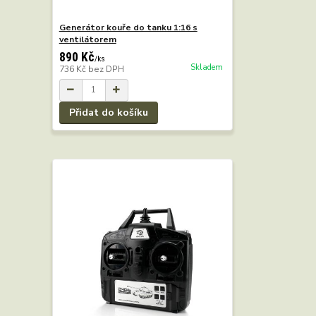
Generátor kouře do tanku 1:16 s
ventilátorem
890 Kč
/
ks
Skladem
736 Kč
bez DPH
Přidat do košíku