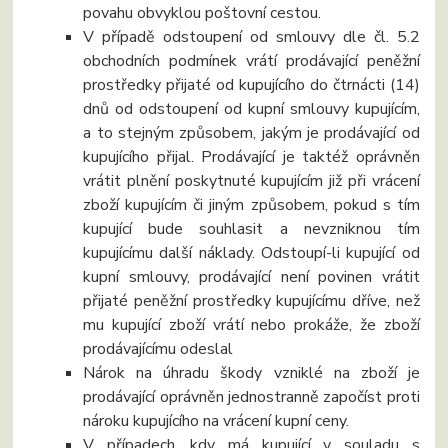
povahu obvyklou poštovní cestou.
V případě odstoupení od smlouvy dle čl. 5.2
obchodních podmínek vrátí prodávající peněžní
prostředky přijaté od kupujícího do čtrnácti (14)
dnů od odstoupení od kupní smlouvy kupujícím,
a to stejným způsobem, jakým je prodávající od
kupujícího přijal. Prodávající je taktéž oprávněn
vrátit plnění poskytnuté kupujícím již při vrácení
zboží kupujícím či jiným způsobem, pokud s tím
kupující bude souhlasit a nevzniknou tím
kupujícímu další náklady. Odstoupí-li kupující od
kupní smlouvy, prodávající není povinen vrátit
přijaté peněžní prostředky kupujícímu dříve, než
mu kupující zboží vrátí nebo prokáže, že zboží
prodávajícímu odeslal
Nárok na úhradu škody vzniklé na zboží je
prodávající oprávněn jednostranně započíst proti
nároku kupujícího na vrácení kupní ceny.
V případech, kdy má kupující v souladu s