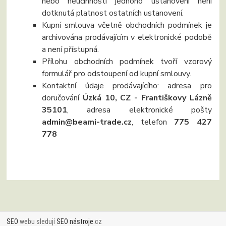
nebo neúčinností jednoho ustanovení není
dotknutá platnost ostatních ustanovení.
Kupní smlouva včetně obchodních podmínek je
archivována prodávajícím v elektronické podobě
a není přístupná.
Přílohu obchodních podmínek tvoří vzorový
formulář pro odstoupení od kupní smlouvy.
Kontaktní údaje prodávajícího: adresa pro
doručování
Úzká 10, CZ - Františkovy Lázně
35101
, adresa elektronické pošty
admin@beami-trade.cz
, telefon
775 427
778
SEO
webu sledují
SEO nástroje
.cz