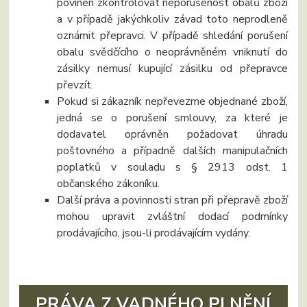
povinen zkontrolovat neporušenost obalů zboží
a v případě jakýchkoliv závad toto neprodleně
oznámit přepravci. V případě shledání porušení
obalu svědčícího o neoprávněném vniknutí do
zásilky nemusí kupující zásilku od přepravce
převzít.
Pokud si zákazník nepřevezme objednané zboží,
jedná se o porušení smlouvy, za které je
dodavatel oprávněn požadovat úhradu
poštovného a případně dalších manipulačních
poplatků v souladu s § 2913 odst. 1
občanského zákoníku.
Další práva a povinnosti stran při přepravě zboží
mohou upravit zvláštní dodací podmínky
prodávajícího, jsou-li prodávajícím vydány.
PRÁVA Z VADNÉHO PLNĚNÍ