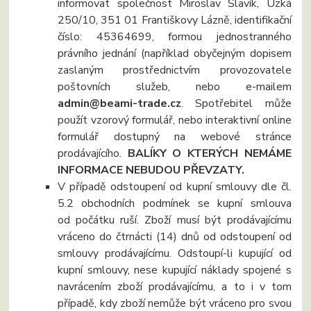
informovat společnost Miroslav Slavík, Úzká
250/10, 351 01 Františkovy Lázně, identifikační
číslo: 45364699, formou jednostranného
právního jednání (například obyčejným dopisem
zaslaným prostřednictvím provozovatele
poštovních služeb, nebo e-mailem
admin@beami-trade.cz
. Spotřebitel může
použít vzorový formulář, nebo interaktivní online
formulář dostupný na webové stránce
prodávajícího.
BALÍKY O KTERÝCH NEMÁME
INFORMACE NEBUDOU PŘEVZATY.
V případě odstoupení od kupní smlouvy dle čl.
5.2 obchodních podmínek se kupní smlouva
od počátku ruší. Zboží musí být prodávajícímu
vráceno do čtrnácti (14) dnů od odstoupení od
smlouvy prodávajícímu. Odstoupí-li kupující od
kupní smlouvy, nese kupující náklady spojené s
navrácením zboží prodávajícímu, a to i v tom
případě, kdy zboží nemůže být vráceno pro svou