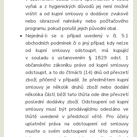
vyňal a z hygienických důvodů jej není možné
vrátit a od kupní smlouvy o dodávce zvukové
nebo obrazové nahrávky nebo počítačového
programu, pokud porušil jejich původní obal .
Nejedná-li se o případ uvedený v čl. 5.1
obchodních podmínek či o jiný případ, kdy nelze
od kupní smlouvy odstoupit, má kupující
v souladu s ustanovením § 1829 odst. 1
občanského zákoníku právo od kupní smlouvy
odstoupit, a to do čtrnácti (14) dnů od převzetí
zboží, přičemž v případě, že předmětem kupní
smlouvy je několik druhů zboží nebo dodání
několika částí, běží tato lhůta ode dne převzetí
poslední dodávky zboží. Odstoupení od kupní
smlouvy musí být prodávajícímu odesláno ve
lhůtě uvedené v předchozí větě. Pro účely
uplatnění práva na odstoupení od smlouvy
musíte o svém odstoupení od této smlouvy