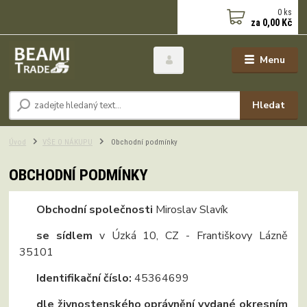
0
ks
za
0,00 Kč
Menu
Hledat
Úvod
VŠE O NÁKUPU
Obchodní podmínky
OBCHODNÍ PODMÍNKY
Obchodní společnosti
Miroslav Slavík
se sídlem
v Úzká 10, CZ - Františkovy Lázně
35101
Identifikační číslo:
45364699
dle živnostenského oprávnění vydané okresním