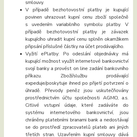
smlouvy.
V případě bezhotovostní platby je kupující
povinen uhrazovat kupní cenu zboží společně
s uvedením variabilního symbolu platby. V
případě bezhotovostní platby je závazek
kupujícího uhradit kupní cenu splněn okamžikem
připsání příslušné částky na účet prodávajícího.
Vyžití ePlatby: Po odeslání objednávky má
kupující možnost využít internetové bankovnictví
svojí banky a provést on line zadání bankovního
příkazu. Zboží/službu prodávající
expeduje/poskytuje ihned po přijetí potvrzení o
úhradě. Převody peněz jsou uskutečňovány
prostřednictvím účtu společnosti AGMO, a.s.
Citlivé vstupní údaje, které zadáváte do
systému internetového bankovnictví, jsou
chráněny platebními branami bank a nedostávají
se do prostředí zpracovatelů plateb ani jiných
třetích stran. Uzavřením kupní smlouvy dává