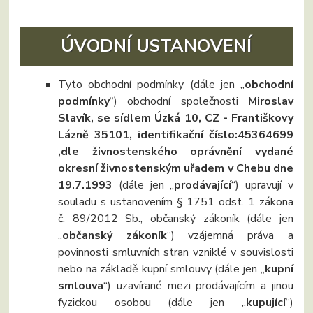
ÚVODNÍ USTANOVENÍ
Tyto obchodní podmínky (dále jen „
obchodní
podmínky
“) obchodní společnosti
Miroslav
Slavík, se sídlem Úzká 10, CZ - Františkovy
Lázně 35101, identifikační číslo:45364699
,dle živnostenského oprávnění vydané
okresní živnostenským uřadem v Chebu dne
19.7.1993
(dále jen „
prodávající
“) upravují v
souladu s ustanovením § 1751 odst. 1 zákona
č. 89/2012 Sb., občanský zákoník (dále jen
„
občanský zákoník
“) vzájemná práva a
povinnosti smluvních stran vzniklé v souvislosti
nebo na základě kupní smlouvy (dále jen „
kupní
smlouva
“) uzavírané mezi prodávajícím a jinou
fyzickou osobou (dále jen „
kupující
“)