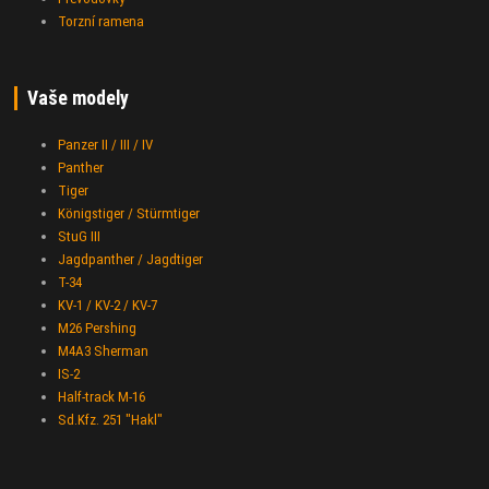
Torzní ramena
Vaše modely
Panzer II / III / IV
Panther
Tiger
Königstiger / Stürmtiger
StuG III
Jagdpanther / Jagdtiger
T-34
KV-1 / KV-2 / KV-7
M26 Pershing
M4A3 Sherman
IS-2
Half-track M-16
Sd.Kfz. 251 "Hakl"