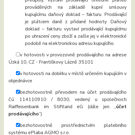
předpisy, vystaví prodávající ohledně plateb
prováděných na základě kupní smlouvy
kupujícímu daňový doklad – fakturu. Prodávající
je plátcem daně z přidané hodnoty. Daňový
doklad – fakturu vystaví prodávající kupujícímu
po uhrazení ceny zboží a zašle jej v elektronické
podobě na elektronickou adresu kupujícího.
v hotovosti v provozovně prodávajícího na adrese
Úzká 10, CZ - Františkovy Lázně 35101
v hotovosti na dobírku v místě určeném kupujícím v
objednávce
bezhotovostně převodem na účet prodávajícího
č.ú. 114110910 / 8030, vedený u společnosti
Raiffeisenbank im Stiftland eG (dále jen „
účet
prodávajícího
“)
bezhotovostně prostřednictvím platebního
systému ePlaba AGMO s.r.o.