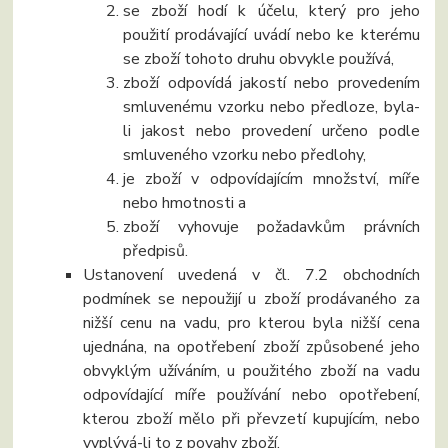
se zboží hodí k účelu, který pro jeho
použití prodávající uvádí nebo ke kterému
se zboží tohoto druhu obvykle používá,
zboží odpovídá jakostí nebo provedením
smluvenému vzorku nebo předloze, byla-
li jakost nebo provedení určeno podle
smluveného vzorku nebo předlohy,
je zboží v odpovídajícím množství, míře
nebo hmotnosti a
zboží vyhovuje požadavkům právních
předpisů.
Ustanovení uvedená v čl. 7.2 obchodních
podmínek se nepoužijí u zboží prodávaného za
nižší cenu na vadu, pro kterou byla nižší cena
ujednána, na opotřebení zboží způsobené jeho
obvyklým užíváním, u použitého zboží na vadu
odpovídající míře používání nebo opotřebení,
kterou zboží mělo při převzetí kupujícím, nebo
vyplývá-li to z povahy zboží.