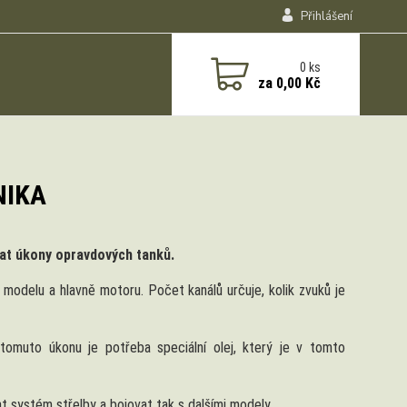
Přihlášení
0
ks
za
0,00 Kč
NIKA
at úkony opravdových tanků.
modelu a hlavně motoru. Počet kanálů určuje, kolik zvuků je
omuto úkonu je potřeba speciální olej, který je v tomto
 systém střelby a bojovat tak s dalšími modely.