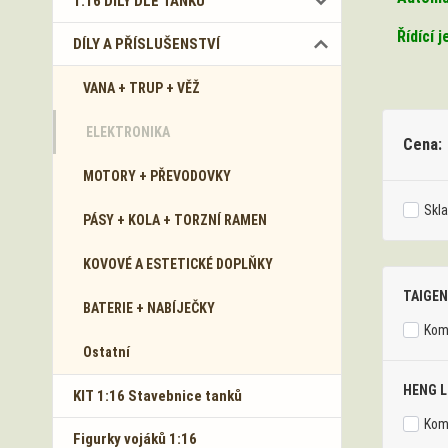
1:16 DÍLY DLE TANKŮ
Řídící 
DÍLY A PŘÍSLUŠENSTVÍ
VANA + TRUP + VĚŽ
ELEKTRONIKA
Cena:
MOTORY + PŘEVODOVKY
Skl
PÁSY + KOLA + TORZNÍ RAMEN
KOVOVÉ A ESTETICKÉ DOPLŇKY
TAIGEN
BATERIE + NABÍJEČKY
Komp
Ostatní
HENG 
KIT 1:16 Stavebnice tanků
Komp
Figurky vojáků 1:16