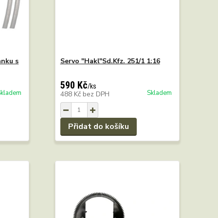
anku s
Servo "Hakl"Sd.Kfz. 251/1 1:16
590 Kč
/
ks
Skladem
Skladem
488 Kč
bez DPH
Přidat do košíku