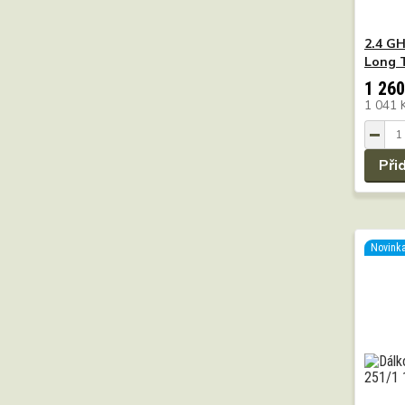
2.4 G
Long 
1 260
1 041 
Při
Novink