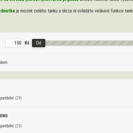
jednotka
je mozek celého tanku a skrze ní ovládáte veškeré funkce tank
Kč
Od
adem
atibilní
(29)
LONG
atibilní
(23)