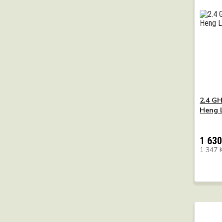
2.4 GH
Heng 
1 630
1 347 