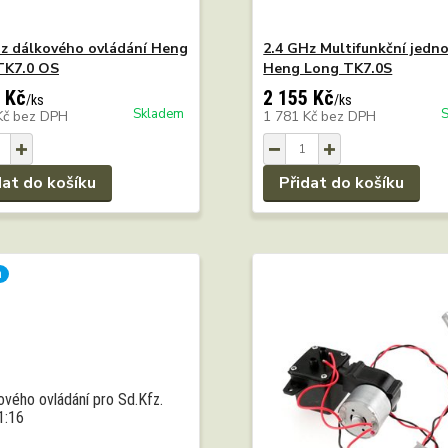
Hz dálkového ovládání Heng
2.4 GHz Multifunkční jedn
TK7.0 OS
Heng Long TK7.0S
 Kč
2 155 Kč
/
ks
/
ks
Skladem
Kč
bez DPH
1 781 Kč
bez DPH
dat do košíku
Přidat do košíku
a