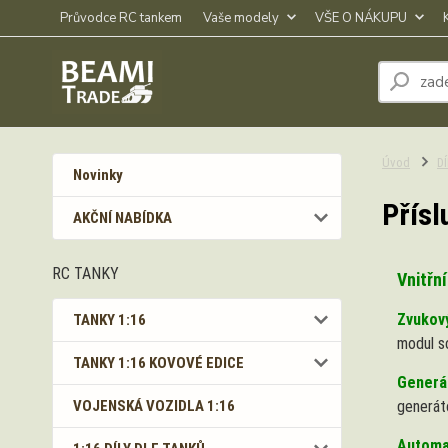
Průvodce RC tankem
Vaše modely
VŠE O NÁKUPU
Úvod
D
Novinky
Přísl
AKČNÍ NABÍDKA
RC TANKY
Vnitřní
Zvukov
TANKY 1:16
modul s
TANKY 1:16 KOVOVÉ EDICE
Generá
VOJENSKÁ VOZIDLA 1:16
generát
Automat