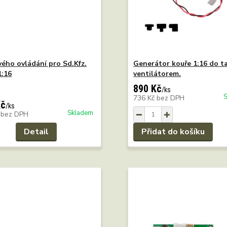
ého ovládání pro Sd.Kfz.
Generátor kouře 1:16 do t
1:16
ventilátorem.
890 Kč
/
ks
736 Kč
bez DPH
Kč
/
ks
Skladem
č
bez DPH
Detail
Přidat do košíku