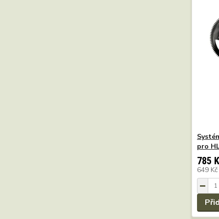
Systém
pro HL
785 
649 K
Při