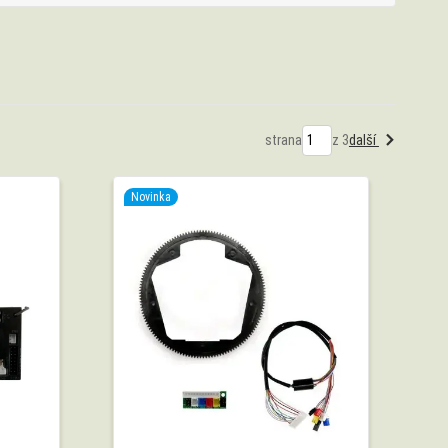
strana
z 3
další
Novinka