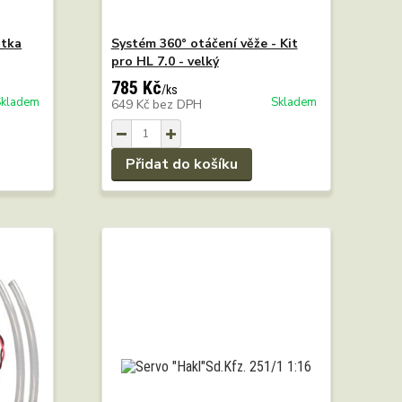
otka
Systém 360° otáčení věže - Kit
pro HL 7.0 - velký
785 Kč
/
ks
Skladem
Skladem
649 Kč
bez DPH
Přidat do košíku