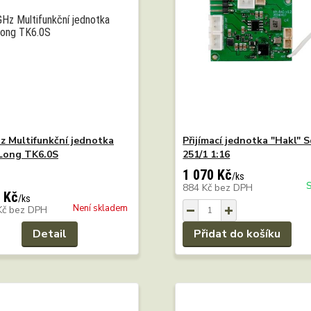
z Multifunkční jednotka
Přijímací jednotka "Hakl" S
Long TK6.0S
251/1 1:16
1 070 Kč
/
ks
884 Kč
bez DPH
 Kč
/
ks
Není skladem
Kč
bez DPH
Detail
Přidat do košíku