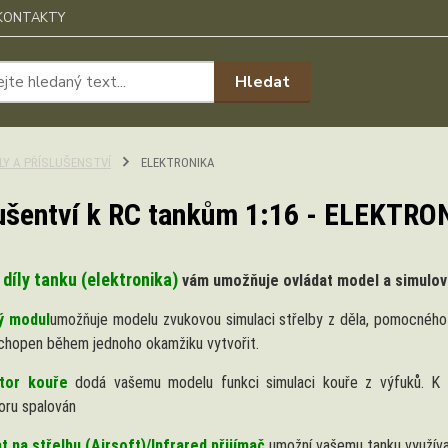
KONTAKTY
Hledat
ÍLY A PŘÍSLUŠENSTVÍ
ELEKTRONIKA
ušentví k RC tankům 1:16 - ELEKTRO
 díly tanku (elektronika)
vám umožňuje ovládat model a simulov
ý modul
umožňuje modelu zvukovou simulaci střelby z děla, pomocného 
chopen během jednoho okamžiku vytvořit.
tor kouře
dodá vašemu modelu funkci simulaci kouře z výfuků. K t
oru spalován
 na střelbu (Airsoft)/Infrared přijímač
umožní vašemu tanku využívat