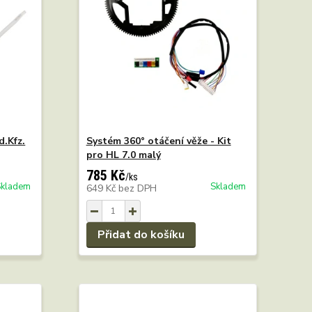
d.Kfz.
Systém 360° otáčení věže - Kit
pro HL 7.0 malý
785 Kč
/
ks
Skladem
Skladem
649 Kč
bez DPH
Přidat do košíku