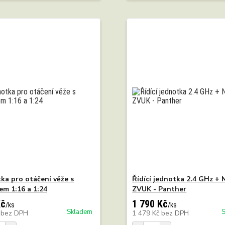
ka pro otáčení věže s
Řídící jednotka 2.4 GHz +
m 1:16 a 1:24
ZVUK - Panther
Kč
1 790 Kč
/
ks
/
ks
Skladem
č
bez DPH
1 479 Kč
bez DPH