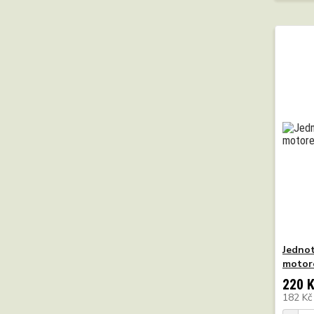
Jednot
motore
220 
182 K