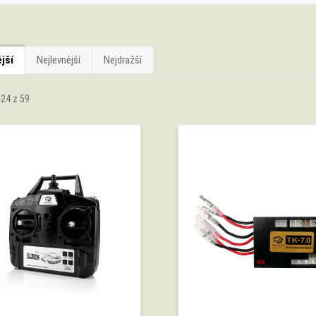
jší
Nejlevnější
Nejdražší
-24 z 59