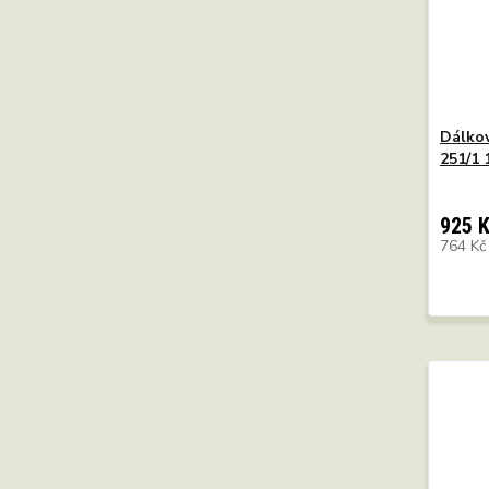
Dálkov
251/1 
925 
764 K