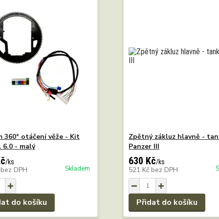
 360° otáčení věže - Kit
Zpětný zákluz hlavně - ta
 6.0 - malý
Panzer III
Kč
630 Kč
/
ks
/
ks
Skladem
č
bez DPH
521 Kč
bez DPH
dat do košíku
Přidat do košíku