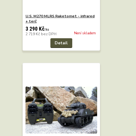
U.S. M270 MLRS Raketomet - infrared
+ terč
3 290 Kč
/
ks
Není skladem
2 719 Kč
bez DPH
Detail