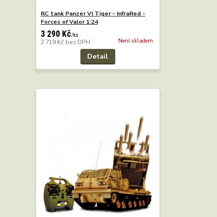
RC tank Panzer VI Tiger - InfraRed -
Forces of Valor 1:24
3 290 Kč
/
ks
Není skladem
2 719 Kč
bez DPH
Detail