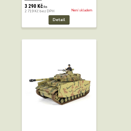
3 290 Kč
/
ks
Není skladem
2 719 Kč
bez DPH
Detail