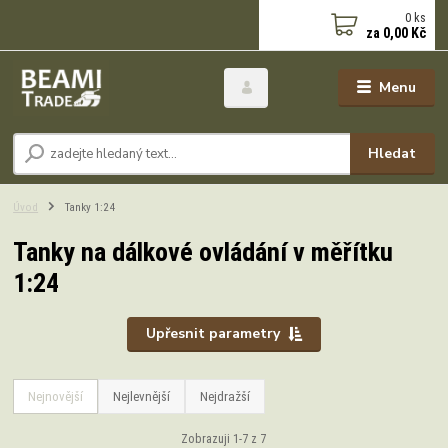
0
ks
za
0,00 Kč
Menu
Hledat
Úvod
Tanky 1:24
Tanky na dálkové ovládání v měřítku
1:24
Upřesnit parametry
Nejnovější
Nejlevnější
Nejdražší
Zobrazuji 1-7 z 7