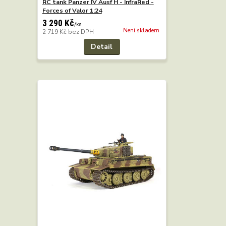
RC tank Panzer IV Ausf H - InfraRed -
Forces of Valor 1:24
3 290 Kč
/
ks
Není skladem
2 719 Kč
bez DPH
Detail