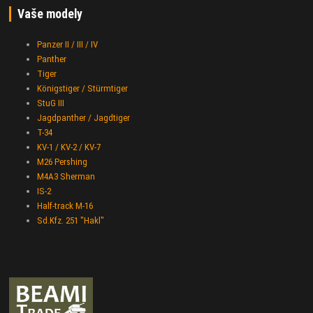
Vaše modely
Panzer II / III / IV
Panther
Tiger
Königstiger / Stürmtiger
StuG III
Jagdpanther / Jagdtiger
T-34
KV-1 / KV-2 / KV-7
M26 Pershing
M4A3 Sherman
IS-2
Half-track M-16
Sd.Kfz. 251 "Hakl"