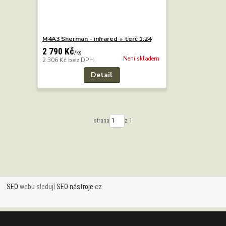
M4A3 Sherman - infrared + terč 1:24
2 790 Kč
/
ks
Není skladem
2 306 Kč
bez DPH
Detail
strana
z 1
SEO
webu sledují
SEO nástroje
.cz