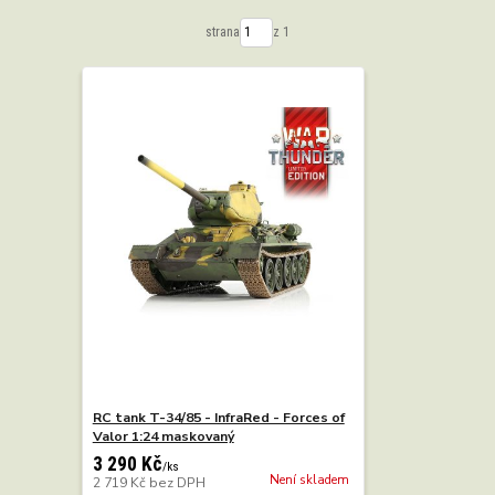
strana
z 1
RC tank T-34/85 - InfraRed - Forces of
Valor 1:24 maskovaný
3 290 Kč
/
ks
Není skladem
2 719 Kč
bez DPH