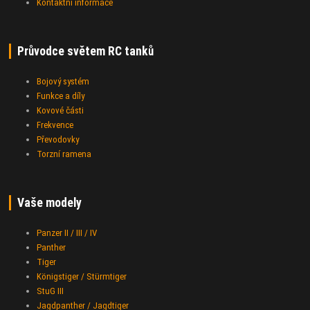
Kontaktní informace
Průvodce světem RC tanků
Bojový systém
Funkce a díly
Kovové části
Frekvence
Převodovky
Torzní ramena
Vaše modely
Panzer II / III / IV
Panther
Tiger
Königstiger / Stürmtiger
StuG III
Jagdpanther / Jagdtiger