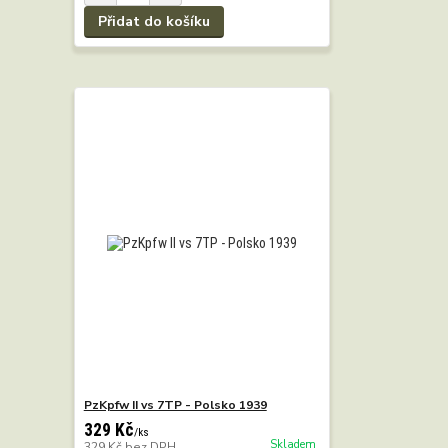
Přidat do košíku
PzKpfw II vs 7TP - Polsko 1939
329 Kč
/
ks
Skladem
329 Kč
bez DPH