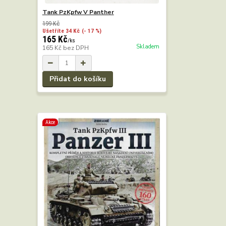
Tank PzKpfw V Panther
199 Kč
Ušetříte 34 Kč
(- 17 %)
165 Kč
/
ks
Skladem
165 Kč
bez DPH
Přidat do košíku
Akce