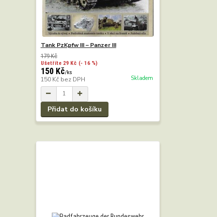
Tank PzKpfw III – Panzer III
179 Kč
Ušetříte 29 Kč
(- 16 %)
150 Kč
/
ks
Skladem
150 Kč
bez DPH
Přidat do košíku