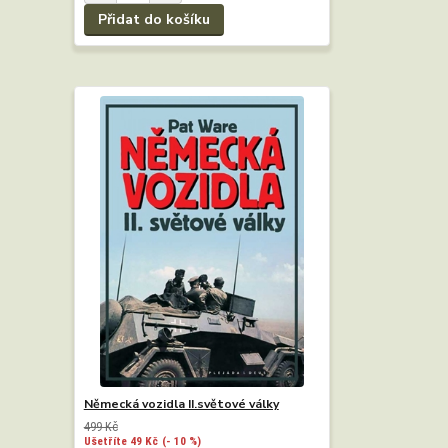
Přidat do košíku
Německá vozidla II.světové války
499 Kč
Ušetříte 49 Kč
(- 10 %)