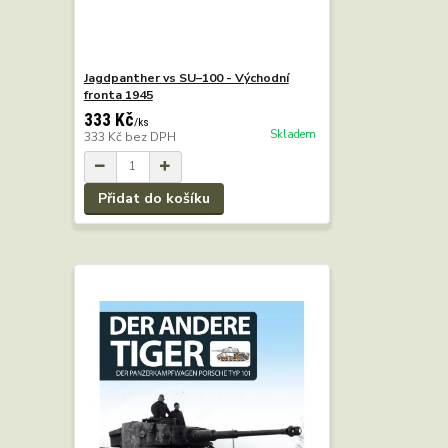
Jagdpanther vs SU–100 - Východní
fronta 1945
333 Kč
/
ks
Skladem
333 Kč
bez DPH
Přidat do košíku