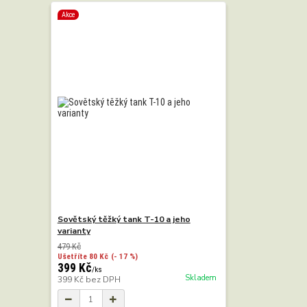
Akce
Sovětský těžký tank T-10 a jeho
varianty
479 Kč
Ušetříte 80 Kč
(- 17 %)
399 Kč
/
ks
Skladem
399 Kč
bez DPH