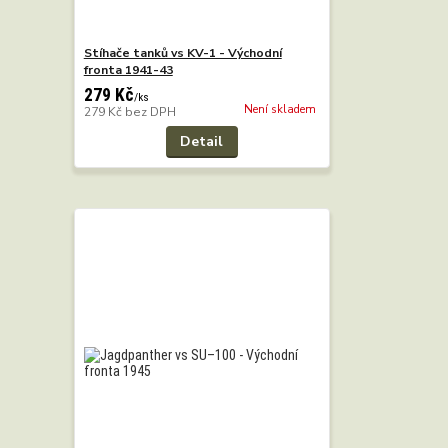
Stíhače tanků vs KV-1 - Východní
fronta 1941-43
279 Kč
/
ks
Není skladem
279 Kč
bez DPH
Detail