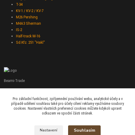
T-34
KV-1 / KV-2 / KV-7
M26 Pershing
M4A3 Sherman
IS-2
Half-track M-16
Sd.Kfz. 251 "Hakl"
Beami-Trade
+420 775 427 778
Pro základní funkčnost, zpříjemnění používání webu, analytické účely a v
Po - Pá 9:00 - 16:00
případě udělení souhlasu také pro účely cílení reklamy využíváme soubory
cookies. Nastavení vlastních preferencí cookies můžete kdykoli upravit
admin@beami-trade.cz
odkazem ve spodní části stránek.
Souhlasím
Nastavení