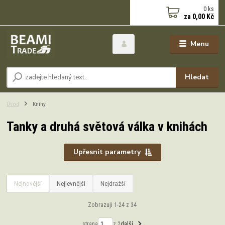
0
ks
za
0,00 Kč
Menu
Hledat
Úvod
Knihy
Tanky a druhá světová válka v knihách
Upřesnit parametry
Nejnovější
Nejlevnější
Nejdražší
Zobrazuji 1-24 z 34
strana
z 2
další