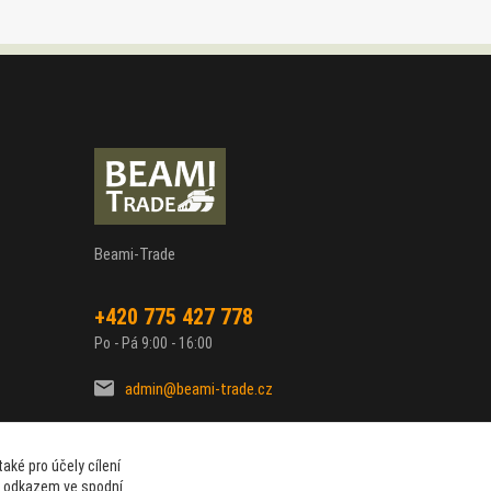
Beami-Trade
+420 775 427 778
Po - Pá 9:00 - 16:00
admin@beami-trade.cz
aké pro účely cílení
t odkazem ve spodní