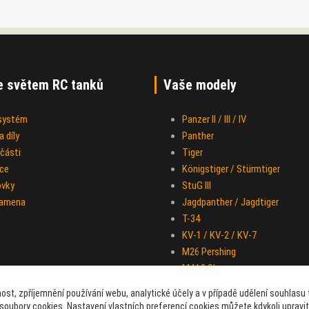
e světem RC tanků
Vaše modely
 systém
Panzer II / III / IV
 díly
Panther
části
Tiger
ce
Königstiger / Stürmtiger
ovky
StuG III
ramena
Jagdpanther / Jagdtiger
T-34
KV-1 / KV-2 / KV-7
M26 Pershing
M4A3 Sherman
IS-2
ost, zpříjemnění používání webu, analytické účely a v případě udělení souhlasu t
Half-track M-16
soubory cookies. Nastavení vlastních preferencí cookies můžete kdykoli upravi