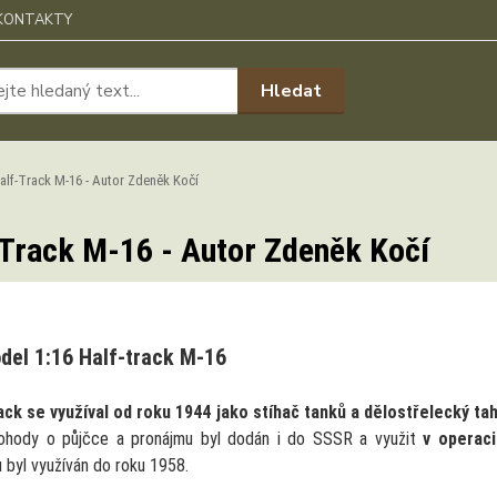
KONTAKTY
Hledat
lf-Track M-16 - Autor Zdeněk Kočí
Track M-16 - Autor Zdeněk Kočí
del 1:16 Half-track M-16
ack se využíval od roku 1944 jako stíhač tanků a dělostřelecký ta
ohody o půjčce a pronájmu byl dodán i do SSSR a využit
v operac
 byl využíván do roku 1958.