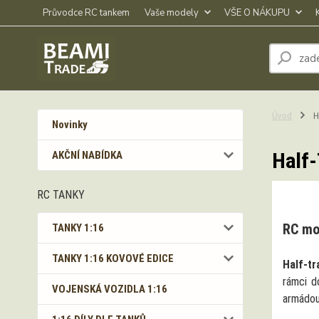
Průvodce RC tankem
Vaše modely
VŠE O NÁKUPU
Úvod
Ha
Novinky
Half-
AKČNÍ NABÍDKA
RC TANKY
RC mo
TANKY 1:16
TANKY 1:16 KOVOVÉ EDICE
Half-tr
rámci d
VOJENSKÁ VOZIDLA 1:16
armádou