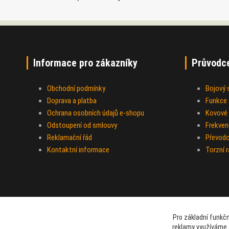
Informace pro zákazníky
Průvodc
Obchodní podmínky
Bojový
Doprava a platba
Funkce a
Ochrana osobních údajů e-shopu
Kovové 
Odstoupení od smlouvy
Frekven
Reklamační řád
Převod
Kontaktní informace
Torzní 
Pro základní funkčn
reklamy využíváme 