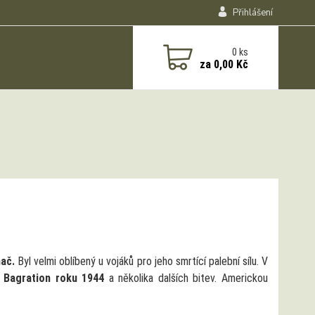
Přihlášení
0
ks
za
0,00 Kč
hač.
Byl velmi oblíbený u vojáků pro jeho smrtící palební sílu. V
i Bagration roku 1944
a několika dalších bitev. Americkou