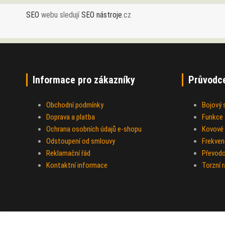
SEO
webu sledují
SEO nástroje
.cz
Informace pro zákazníky
Průvodc
Obchodní podmínky
Bojový
Doprava a platba
Funkce a
Ochrana osobních údajů e-shopu
Kovové 
Odstoupení od smlouvy
Frekven
Reklamační řád
Převod
Kontaktní informace
Torzní 