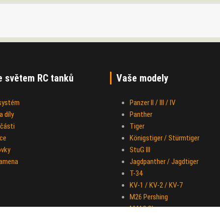
e světem RC tanků
Vaše modely
 systém
Panzer II / III / IV
 díly
Panther
části
Tiger
ce
Königstiger / Stürmtiger
ovky
StuG III
ramena
Jagdpanther / Jagdtiger
T-34
KV-1 / KV-2 / KV-7
M26 Pershing
M4A3 Sherman