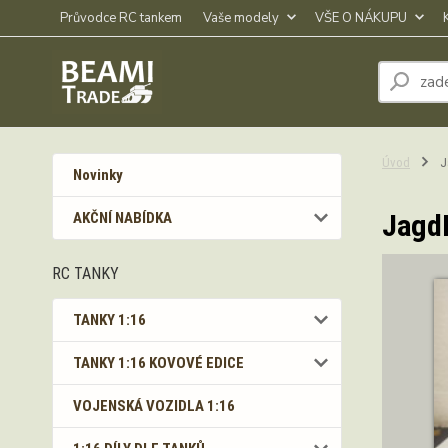
Průvodce RC tankem
Vaše modely
VŠE O NÁKUPU
Úvod
J
Novinky
JagdP
AKČNÍ NABÍDKA
RC TANKY
TANKY 1:16
TANKY 1:16 KOVOVÉ EDICE
VOJENSKÁ VOZIDLA 1:16