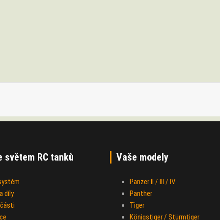
e světem RC tanků
Vaše modely
 systém
Panzer II / III / IV
 díly
Panther
části
Tiger
ce
Königstiger / Stürmtiger