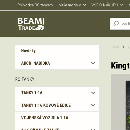
Průvodce RC tankem
Vaše modely
VŠE O NÁKUPU
Úvod
Ki
Novinky
Kingt
AKČNÍ NABÍDKA
RC TANKY
TANKY 1:16
TANKY 1:16 KOVOVÉ EDICE
VOJENSKÁ VOZIDLA 1:16