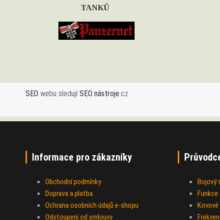
TANKŮ
SEO
webu sledují
SEO nástroje
.cz
Informace pro zákazníky
Průvodc
Obchodní podmínky
Bojový
Doprava a platba
Funkce a
Ochrana osobních údajů e-shopu
Kovové 
Odstoupení od smlouvy
Frekven