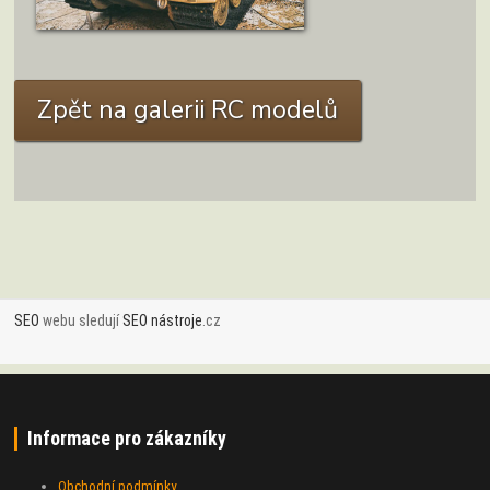
Kingtiger Autor: Z. Lykan Kočí
ZOBRAZIT DETAIL
Zpět na galerii RC modelů
SEO
webu sledují
SEO nástroje
.cz
Informace pro zákazníky
Obchodní podmínky