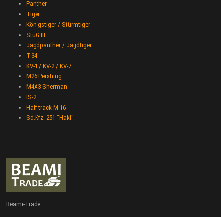
Panther
Tiger
Königstiger / Stürmtiger
StuG III
Jagdpanther / Jagdtiger
T-34
KV-1 / KV-2 / KV-7
M26 Pershing
M4A3 Sherman
IS-2
Half-track M-16
Sd.Kfz. 251 "Hakl"
Beami-Trade