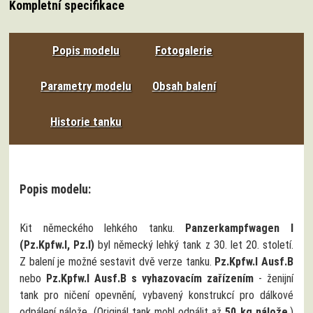
Kompletní specifikace
Popis modelu
Fotogalerie
Parametry modelu
Obsah balení
Historie tanku
Popis modelu:
Kit německého lehkého tanku.
Panzerkampfwagen I
(Pz.Kpfw.I, Pz.I)
byl německý lehký tank z 30. let 20. století.
Z balení je možné sestavit dvě verze tanku.
Pz.Kpfw.I Ausf.B
nebo
Pz.Kpfw.I Ausf.B s vyhazovacím zařízením
- ženijní
tank pro ničení opevnění, vybavený konstrukcí pro dálkové
odpálení nálože. (Originál tank mohl odpálit až
50 kg nálože
.)