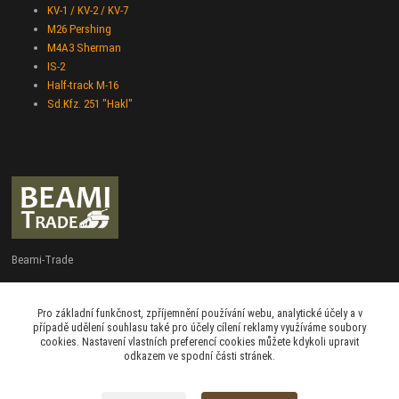
KV-1 / KV-2 / KV-7
M26 Pershing
M4A3 Sherman
IS-2
Half-track M-16
Sd.Kfz. 251 "Hakl"
Beami-Trade
+420 775 427 778
Pro základní funkčnost, zpříjemnění používání webu, analytické účely a v
Po - Pá 9:00 - 16:00
případě udělení souhlasu také pro účely cílení reklamy využíváme soubory
cookies. Nastavení vlastních preferencí cookies můžete kdykoli upravit
admin@beami-trade.cz
odkazem ve spodní části stránek.