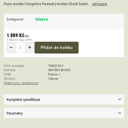
Popis modelu Fotogalerie Parametry modelu Obsah balení ...
celý popis
Dostupnost
Skladem
1 889 Kč
/
ks
1 561 Kč
bez DPH
Přidat do košíku
Číslo produktu:
TAKO1012
EAN kód:
4897051421825
TANK:
Panzer I
Výrobce:
Takom
Hlídat cenu / dostupnost
Kompletní specifikace
Parametry