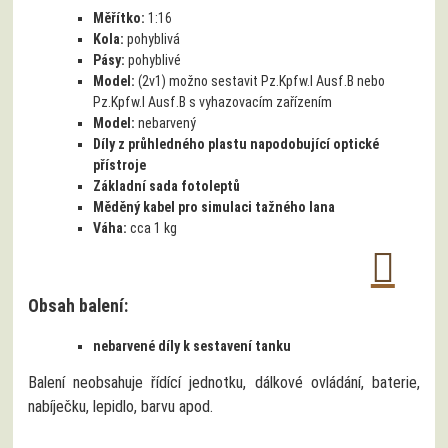
Měřítko:
1:16
Kola:
pohyblivá
Pásy:
pohyblivé
Model:
(2v1) možno sestavit Pz.Kpfw.I Ausf.B nebo
Pz.Kpfw.I Ausf.B s vyhazovacím zařízením
Model:
nebarvený
Díly z průhledného plastu napodobující optické
přístroje
Základní sada fotoleptů
Měděný kabel pro simulaci tažného lana
Váha:
cca 1 kg
Obsah balení:
nebarvené díly k sestavení tanku
Balení neobsahuje řídící jednotku, dálkové ovládání, baterie,
nabíječku, lepidlo, barvu apod.