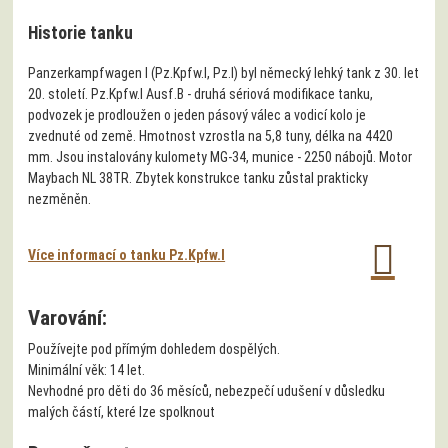
Historie tanku
Panzerkampfwagen I (Pz.Kpfw.I, Pz.I) byl německý lehký tank z 30. let
20. století. Pz.Kpfw.I Ausf.B - druhá sériová modifikace tanku,
podvozek je prodloužen o jeden pásový válec a vodicí kolo je
zvednuté od země. Hmotnost vzrostla na 5,8 tuny, délka na 4420
mm. Jsou instalovány kulomety MG-34, munice - 2250 nábojů. Motor
Maybach NL 38TR. Zbytek konstrukce tanku zůstal prakticky
nezměněn.
Více informací o tanku Pz.Kpfw.I
Varování:
Používejte pod přímým dohledem dospělých.
Minimální věk: 14 let.
Nevhodné pro děti do 36 měsíců, nebezpečí udušení v důsledku
malých částí, které lze spolknout