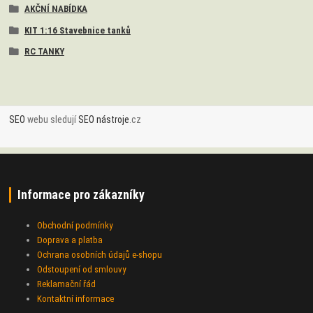
AKČNÍ NABÍDKA
KIT 1:16 Stavebnice tanků
RC TANKY
SEO
webu sledují
SEO nástroje
.cz
Informace pro zákazníky
Obchodní podmínky
Doprava a platba
Ochrana osobních údajů e-shopu
Odstoupení od smlouvy
Reklamační řád
Kontaktní informace