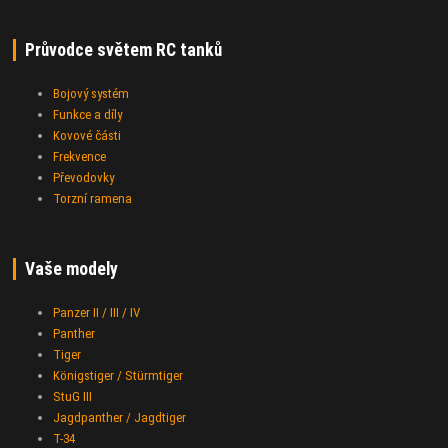
Průvodce světem RC tanků
Bojový systém
Funkce a díly
Kovové části
Frekvence
Převodovky
Torzní ramena
Vaše modely
Panzer II / III / IV
Panther
Tiger
Königstiger / Stürmtiger
StuG III
Jagdpanther / Jagdtiger
T-34