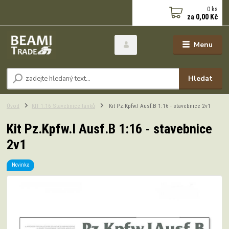
0
ks
za
0,00 Kč
Menu
Hledat
Úvod
KIT 1:16 Stavebnice tanků
Kit Pz.Kpfw.I Ausf.B 1:16 - stavebnice 2v1
Kit Pz.Kpfw.I Ausf.B 1:16 - stavebnice
2v1
Novinka