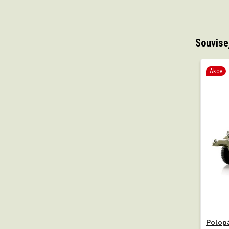
Souvise
Akce
Polopá