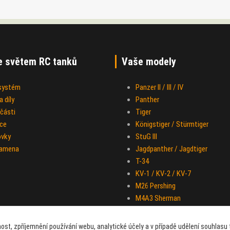
e světem RC tanků
Vaše modely
 systém
Panzer II / III / IV
 díly
Panther
části
Tiger
ce
Königstiger / Stürmtiger
ovky
StuG III
ramena
Jagdpanther / Jagdtiger
T-34
KV-1 / KV-2 / KV-7
M26 Pershing
M4A3 Sherman
IS-2
Half-track M-16
ost, zpříjemnění používání webu, analytické účely a v případě udělení souhlasu t