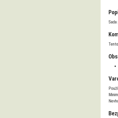
Popi
Sada 
Komp
Tento
Obs
Var
Použí
Minimá
Nevho
Bez