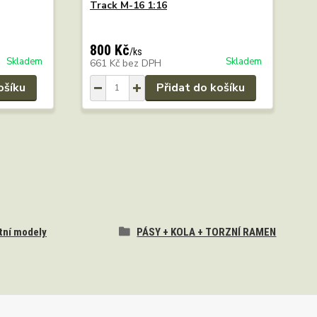
Track M-16 1:16
800 Kč
/
ks
Skladem
Skladem
661 Kč
bez DPH
ošíku
Přidat do košíku
tní modely
PÁSY + KOLA + TORZNÍ RAMEN