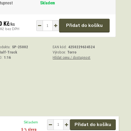
tupnost
Skladem
0 Kč
/
ks
Přidat do košíku
 Kč
bez DPH
oduktu:
SP-25002
EAN kód:
4250229634524
Half-Truck
Výrobce:
Torro
O:
1:16
Hlídat cenu / dostupnost
Skladem
Přidat do košíku
5 % sleva