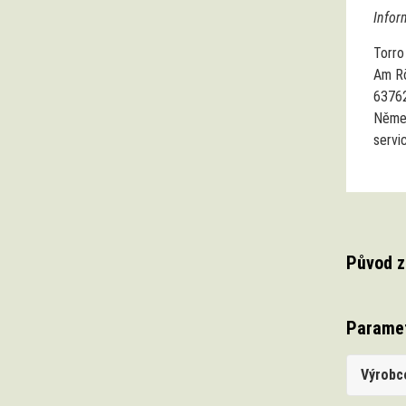
Infor
Torr
Am Rö
6376
Něme
servi
Původ z
Parame
Výrobc