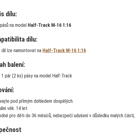
s dílu:
pásů na model
Half-Track M-16 1:16
atibilita dílu:
 díl lze namontovat na
Half-Track M-16 1:16
ah balení:
1 pár (2 ks) pásy na model Half-Track
ování:
vejte pod přímým dohledem dospělých.
lní věk: 14 let.
dné pro děti do 36 měsíců, nebezpečí udušení v důsledku malých částí,
pečnost