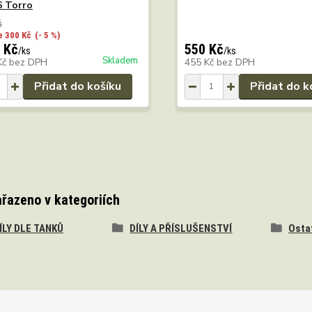
6 Torro
č
e 300 Kč
(- 5 %)
 Kč
550 Kč
/
ks
/
ks
Skladem
Kč
bez DPH
455 Kč
bez DPH
Přidat do košíku
Přidat do k
ařazeno v kategoriích
DÍLY DLE TANKŮ
DÍLY A PŘÍSLUŠENSTVÍ
Osta