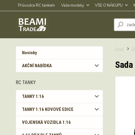
Průvodce RC tankem
Vaše modely
VŠE O NÁKUPU
Úvod
D
Novinky
Sada 
AKČNÍ NABÍDKA
RC TANKY
TANKY 1:16
TANKY 1:16 KOVOVÉ EDICE
VOJENSKÁ VOZIDLA 1:16