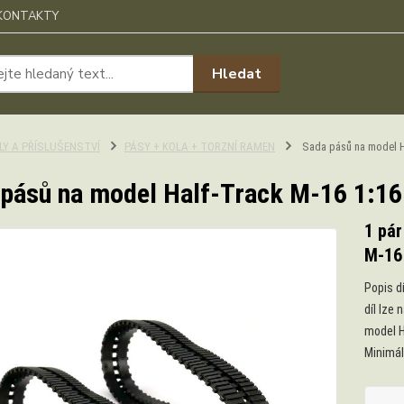
KONTAKTY
Hledat
ÍLY A PŘÍSLUŠENSTVÍ
PÁSY + KOLA + TORZNÍ RAMEN
Sada pásů na model H
pásů na model Half-Track M-16 1:16
1 pár
M-16
Popis d
díl lze
model H
Minimál