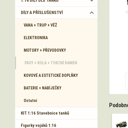
1:16 DÍLY DLE TANKŮ
DÍLY A PŘÍSLUŠENSTVÍ
VANA + TRUP + VĚŽ
ELEKTRONIKA
MOTORY + PŘEVODOVKY
PÁSY + KOLA + TORZNÍ RAMEN
KOVOVÉ A ESTETICKÉ DOPLŇKY
BATERIE + NABÍJEČKY
Ostatní
Podobné
KIT 1:16 Stavebnice tanků
Figurky vojáků 1:16