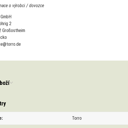
mace o výrobci / dovozce
o GmbH
hrig 2
2 Großostheim
cko
ce@torro.de
boží
try
e
Torro