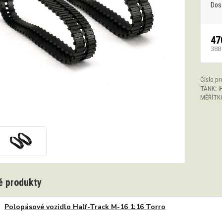
Dos
47
388
Číslo pr
TANK:
MĚŘÍTK
 produkty
Polopásové vozidlo Half-Track M-16 1:16 Torro