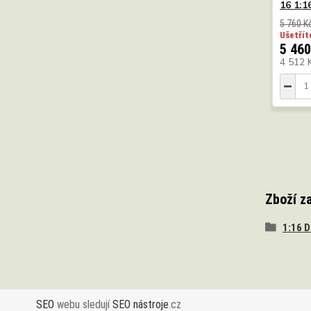
16 1:1
5 760 K
Ušetřít
5 460
4 512 
Zboží z
1:16 
SEO
webu sledují
SEO nástroje
.cz