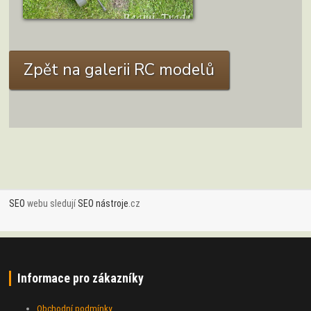
M26 Pershing Autor: Knap
ZOBRAZIT DETAIL
Zpět na galerii RC modelů
SEO
webu sledují
SEO nástroje
.cz
Informace pro zákazníky
Obchodní podmínky