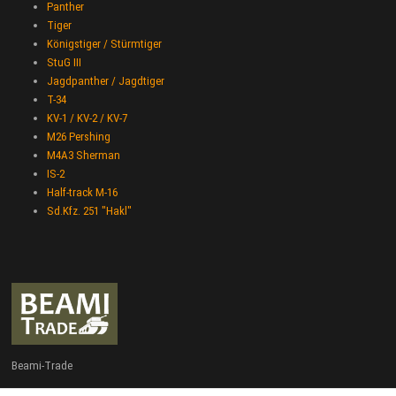
Panther
Tiger
Königstiger / Stürmtiger
StuG III
Jagdpanther / Jagdtiger
T-34
KV-1 / KV-2 / KV-7
M26 Pershing
M4A3 Sherman
IS-2
Half-track M-16
Sd.Kfz. 251 "Hakl"
Beami-Trade