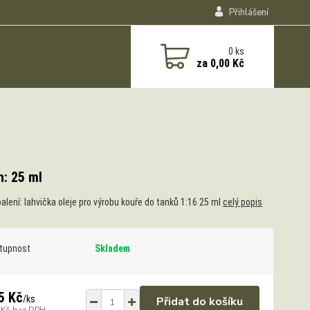
Přihlášení
0
ks
za
0,00 Kč
: 25 ml
alení: lahvička oleje pro výrobu kouře do tanků 1:16 25 ml
celý popis
tupnost
Skladem
5 Kč
/
ks
Přidat do košíku
 Kč
bez DPH