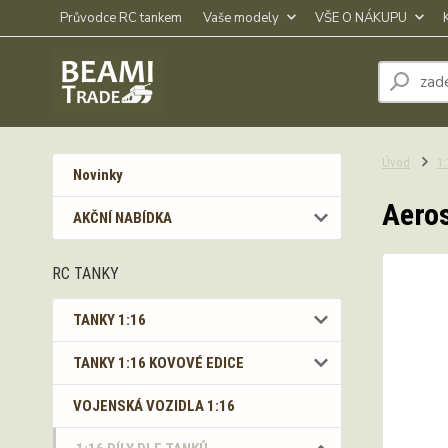
Průvodce RC tankem
Vaše modely
VŠE O NÁKUPU
Úvod
1
Novinky
Aeros
AKČNÍ NABÍDKA
RC TANKY
TANKY 1:16
TANKY 1:16 KOVOVÉ EDICE
VOJENSKÁ VOZIDLA 1:16