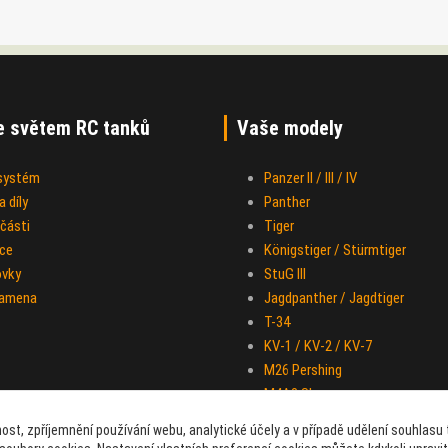
e světem RC tanků
Vaše modely
 systém
Panzer II / III / IV
 díly
Panther
části
Tiger
ce
Königstiger / Stürmtiger
ovky
StuG III
ramena
Jagdpanther / Jagdtiger
T-34
KV-1 / KV-2 / KV-7
M26 Pershing
M4A3 Sherman
IS-2
ost, zpříjemnění používání webu, analytické účely a v případě udělení souhlasu t
Half-track M-16