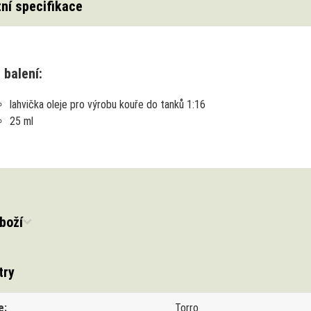
ní specifikace
 balení:
lahvička oleje pro výrobu kouře do tanků 1:16
25 ml
boží
try
e
Torro