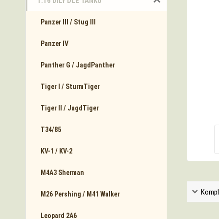
1:16 DÍLY DLE TANKŮ
Panzer III / Stug III
Panzer IV
Panther G / JagdPanther
Tiger I / SturmTiger
Tiger II / JagdTiger
T34/85
KV-1 / KV-2
M4A3 Sherman
Kompl
M26 Pershing / M41 Walker
Leopard 2A6