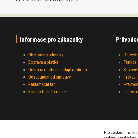
Informace pro zákazníky
Průvodc
Obchodní podmínky
Bojový
Doprava a platba
Funkce a
Ochrana osobních údajů e-shopu
Kovové 
Odstoupení od smlouvy
Frekven
Reklamační řád
Převod
Kontaktní informace
Torzní 
Pro základní funkčn