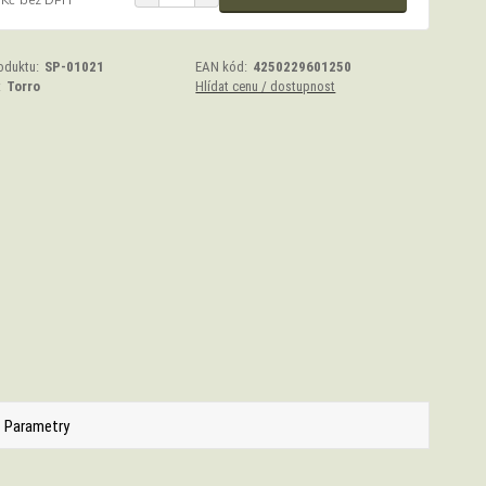
oduktu:
SP-01021
EAN kód:
4250229601250
:
Torro
Hlídat cenu / dostupnost
Parametry