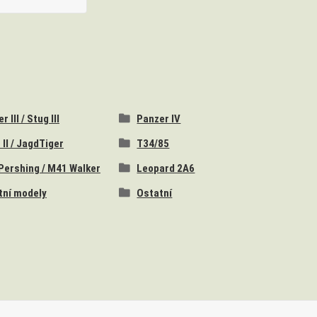
 III / Stug III
Panzer IV
 II / JagdTiger
T34/85
Pershing / M41 Walker
Leopard 2A6
tní modely
Ostatní