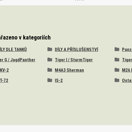
ařazeno v kategoriích
DÍLY DLE TANKŮ
DÍLY A PŘÍSLUŠENSTVÍ
Panzer
er G / JagdPanther
Tiger I / SturmTiger
Tiger
 KV-2
M4A3 Sherman
M26 
 T-72
IS-2
Osta