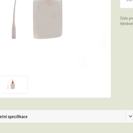
Číslo pr
Výrobce
etní specifikace