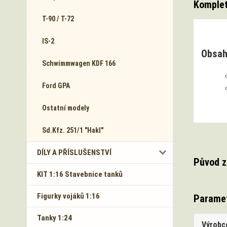
Komplet
T-90 / T-72
IS-2
Obsah
Schwimmwagen KDF 166
Ford GPA
Ostatní modely
Sd.Kfz. 251/1 "Hakl"
DÍLY A PŘÍSLUŠENSTVÍ
Původ z
KIT 1:16 Stavebnice tanků
Figurky vojáků 1:16
Parame
Tanky 1:24
Výrobc