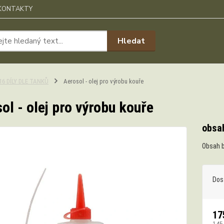
KONTAKTY
Hledat
:16 DÍLY DLE TANKŮ
Aerosol - olej pro výrobu kouře
ol - olej pro výrobu kouře
obsah
Obsah b
Dos
17
145