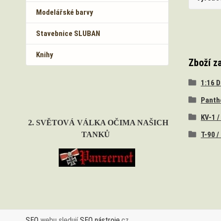
Modelářské barvy
Stavebnice SLUBAN
Knihy
Zboží z
1:16 
Panth
KV-1 /
2. SVĚTOVÁ VÁLKA OČIMA NAŠICH
T-90 /
TANKŮ
SEO
webu sledují
SEO nástroje
.cz