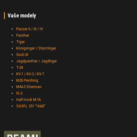
Vaše modely
Panzer II / III / IV
Panther
Tiger
Königstiger / Stürmtiger
StuG III
Jagdpanther / Jagdtiger
T-34
KV-1 / KV-2 / KV-7
M26 Pershing
M4A3 Sherman
IS-2
Half-track M-16
Sd.Kfz. 251 "Hakl"