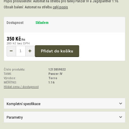
Popis příslušenství: Automat na střelbu pro tanky Panzer IV a Jagdpanther 1:16.
Obsah balení: Automat na střelbu
celý popis
Dostupnost
Skladem
350 Kč
/
ks
289 Kč
bez DPH
Přidat do košíku
Číslo produktu:
1213859022
TANK:
Panzer IV
Výrobce:
Torro
MĚŘÍTKO:
1:16
Hlídat cenu / dostupnost
Kompletní specifikace
Parametry