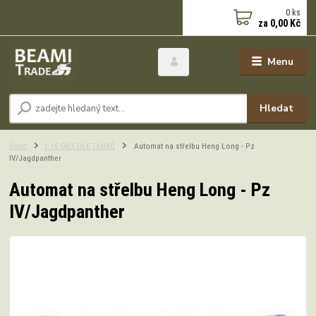
0
ks
za
0,00 Kč
Menu
Hledat
Úvod
1:16 DÍLY DLE TANKŮ
Automat na střelbu Heng Long - Pz
IV/Jagdpanther
Automat na střelbu Heng Long - Pz
IV/Jagdpanther