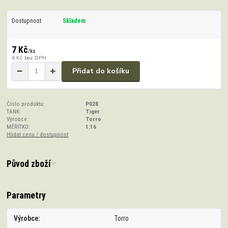
Dostupnost
Skladem
7 Kč
/
ks
6 Kč
bez DPH
Přidat do košíku
Číslo produktu:
P028
TANK:
Tiger
Výrobce:
Torro
MĚŘÍTKO:
1:16
Hlídat cenu / dostupnost
Původ zboží
Parametry
Výrobce
Torro