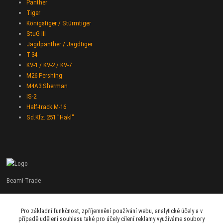
Panther
Tiger
Königstiger / Stürmtiger
StuG III
Jagdpanther / Jagdtiger
T-34
KV-1 / KV-2 / KV-7
M26 Pershing
M4A3 Sherman
IS-2
Half-track M-16
Sd.Kfz. 251 "Hakl"
Beami-Trade
+420 775 427 778
Pro základní funkčnost, zpříjemnění používání webu, analytické účely a v
Po - Pá 9:00 - 16:00
případě udělení souhlasu také pro účely cílení reklamy využíváme soubory