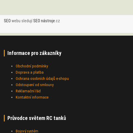
SEO
webu sledují
SEO nástroje
.cz
Informace pro zákazníky
Obchodní podmínky
Doprava a platba
Ochrana osobních údajů e-shopu
Odstoupení od smlouvy
Reklamační řád
Kontaktní informace
Průvodce světem RC tanků
Bojový systém