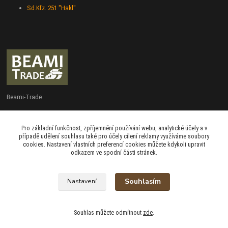
Sd.Kfz. 251 "Hakl"
Beami-Trade
+420 775 427 778
Pro základní funkčnost, zpříjemnění používání webu, analytické účely a v
Po - Pá 9:00 - 16:00
případě udělení souhlasu také pro účely cílení reklamy využíváme soubory
cookies. Nastavení vlastních preferencí cookies můžete kdykoli upravit
admin@beami-trade.cz
odkazem ve spodní části stránek.
Souhlasím
Nastavení
beami & coshboy © 2007-2026
Souhlas můžete odmítnout
zde
.
Vytvořeno na
Eshop-rychle.cz