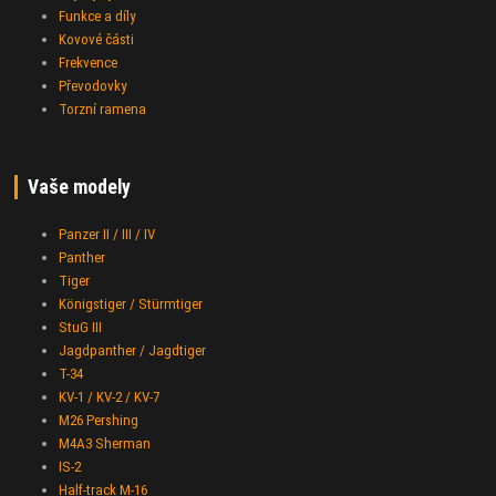
Funkce a díly
Kovové části
Frekvence
Převodovky
Torzní ramena
Vaše modely
Panzer II / III / IV
Panther
Tiger
Königstiger / Stürmtiger
StuG III
Jagdpanther / Jagdtiger
T-34
KV-1 / KV-2 / KV-7
M26 Pershing
M4A3 Sherman
IS-2
Half-track M-16