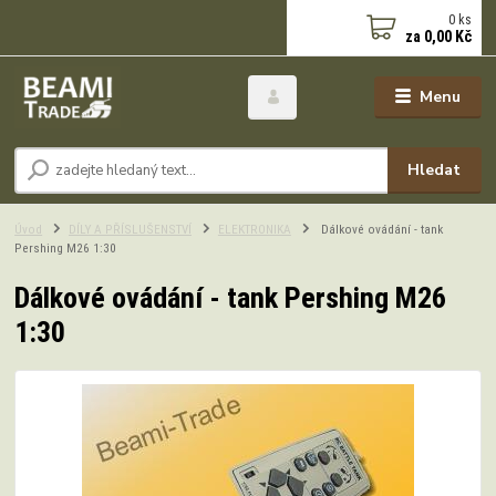
0
ks
za
0,00 Kč
Menu
Hledat
Úvod
DÍLY A PŘÍSLUŠENSTVÍ
ELEKTRONIKA
Dálkové ovádání - tank
Pershing M26 1:30
Dálkové ovádání - tank Pershing M26
1:30