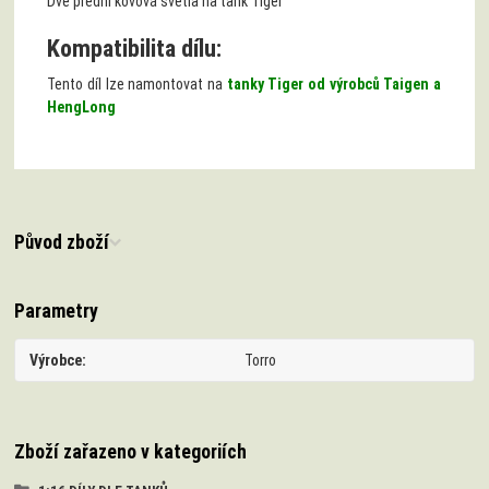
Dvě přední kovová světla na tank Tiger
Kompatibilita dílu:
Tento díl lze namontovat na
tanky Tiger od výrobců Taigen a
HengLong
Původ zboží
Parametry
Výrobce
Torro
Zboží zařazeno v kategoriích