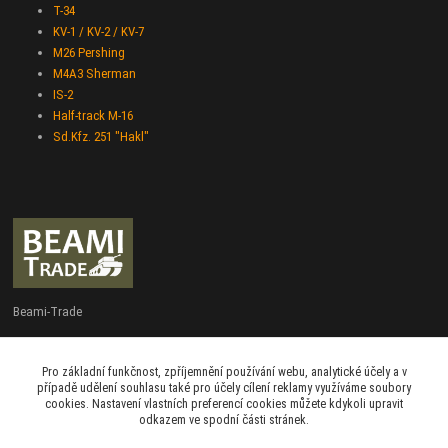
T-34
KV-1 / KV-2 / KV-7
M26 Pershing
M4A3 Sherman
IS-2
Half-track M-16
Sd.Kfz. 251 "Hakl"
Beami-Trade
+420 775 427 778
Pro základní funkčnost, zpříjemnění používání webu, analytické účely a v
Po - Pá 9:00 - 16:00
případě udělení souhlasu také pro účely cílení reklamy využíváme soubory
cookies. Nastavení vlastních preferencí cookies můžete kdykoli upravit
admin@beami-trade.cz
odkazem ve spodní části stránek.