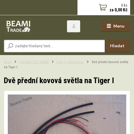
0
ks
za
0,00 Kč
Menu
Hledat
Úvod
1:16 DÍLY DLE TANKŮ
Tiger I / SturmTiger
Dvě přední kovová světla
na Tiger I
Dvě přední kovová světla na Tiger I