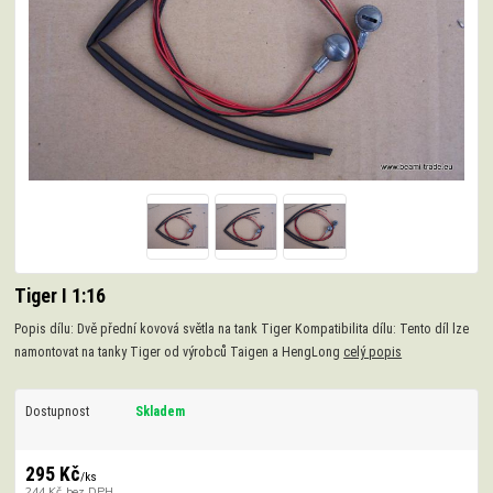
Tiger I 1:16
Popis dílu: Dvě přední kovová světla na tank Tiger Kompatibilita dílu: Tento díl lze
namontovat na tanky Tiger od výrobců Taigen a HengLong
celý popis
Dostupnost
Skladem
295 Kč
/
ks
244 Kč
bez DPH