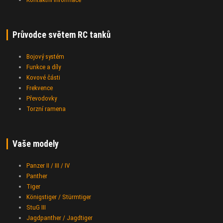
Průvodce světem RC tanků
Bojový systém
Funkce a díly
Kovové části
Frekvence
Převodovky
Torzní ramena
Vaše modely
Panzer II / III / IV
Panther
Tiger
Königstiger / Stürmtiger
StuG III
Jagdpanther / Jagdtiger