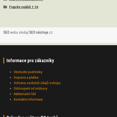
Figurky vojáků 1:16
SEO
webu sledují
SEO nástroje
.cz
Informace pro zákazníky
Obchodní podmínky
Doprava a platba
Ochrana osobních údajů e-shopu
Odstoupení od smlouvy
Reklamační řád
Kontaktní informace