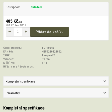
Dostupnost
Skladem
485 Kč
/
ks
401 Kč
bez DPH
Přidat do košíku
Číslo produktu:
FG-10046
EAN kód:
4250229626802
TANK:
Leopard 2
Výrobce:
Torro
MĚŘÍTKO:
1:16
Hlídat cenu / dostupnost
Kompletní specifikace
Parametry
Kompletní specifikace