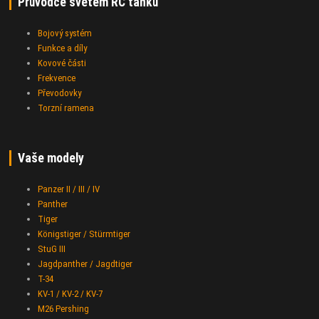
Průvodce světem RC tanků
Bojový systém
Funkce a díly
Kovové části
Frekvence
Převodovky
Torzní ramena
Vaše modely
Panzer II / III / IV
Panther
Tiger
Königstiger / Stürmtiger
StuG III
Jagdpanther / Jagdtiger
T-34
KV-1 / KV-2 / KV-7
M26 Pershing