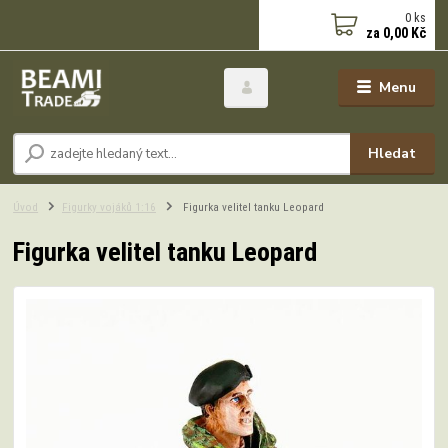
0
ks
za
0,00 Kč
Menu
Hledat
Úvod
Figurky vojáků 1:16
Figurka velitel tanku Leopard
Figurka velitel tanku Leopard