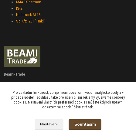
M4A3 Sherman
IS-2
Half-track M-16
Sd.Kfz. 251 "Hakl"
Beami-Trade
+420 775 427 778
Pro základní funkčnost, zpříjemnění používání webu, analytické účely a v
Po - Pá 9:00 - 16:00
případě udělení souhlasu také pro účely cílení reklamy využíváme soubory
cookies. Nastavení vlastních preferencí cookies můžete kdykoli upravit
admin@beami-trade.cz
odkazem ve spodní části stránek.
Souhlasím
Nastavení