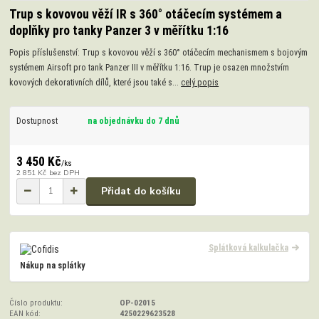
Trup s kovovou věží IR s 360° otáčecím systémem a
doplňky pro tanky Panzer 3 v měřítku 1:16
Popis příslušenství: Trup s kovovou věží s 360° otáčecím mechanismem s bojovým
systémem Airsoft pro tank Panzer III v měřítku 1:16. Trup je osazen množstvím
kovových dekorativních dílů, které jsou také s...
celý popis
Dostupnost
na objednávku do 7 dnů
3 450 Kč
/
ks
2 851 Kč
bez DPH
Přidat do košíku
Splátková kalkulačka
Nákup na splátky
Číslo produktu:
OP-02015
EAN kód:
4250229623528