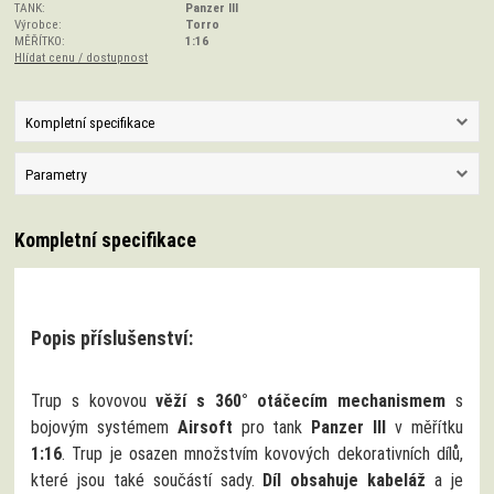
TANK:
Panzer III
Výrobce:
Torro
MĚŘÍTKO:
1:16
Hlídat cenu / dostupnost
Kompletní specifikace
Parametry
Kompletní specifikace
Popis příslušenství:
Trup s kovovou
věží s 360° otáčecím mechanismem
s
bojovým systémem
Airsoft
pro tank
Panzer III
v měřítku
1:16
. Trup je osazen množstvím kovových dekorativních dílů,
které jsou také součástí sady.
Díl obsahuje kabeláž
a je