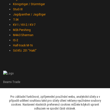
Königstiger / Stürmtiger
StuG III
Jagdpanther / Jagdtiger
T-34
KV-1 / KV-2 / KV-7
M26 Pershing
M4A3 Sherman
IS-2
Half-track M-16
Sd.Kfz. 251 "Hakl"
Beami-Trade
+420 775 427 778
Pro základní funkčnost, zpříjemnění používání webu, analytické účely a v
Po - Pá 9:00 - 16:00
případě udělení souhlasu také pro účely cílení reklamy využíváme soubory
cookies. Nastavení vlastních preferencí cookies můžete kdykoli upravit
admin@beami-trade.cz
odkazem ve spodní části stránek.