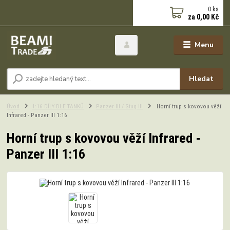
0
ks
za
0,00 Kč
Menu
Hledat
Úvod
1:16 DÍLY DLE TANKŮ
Panzer III / Stug III
Horní trup s kovovou věží
Infrared - Panzer III 1:16
Horní trup s kovovou věží Infrared -
Panzer III 1:16