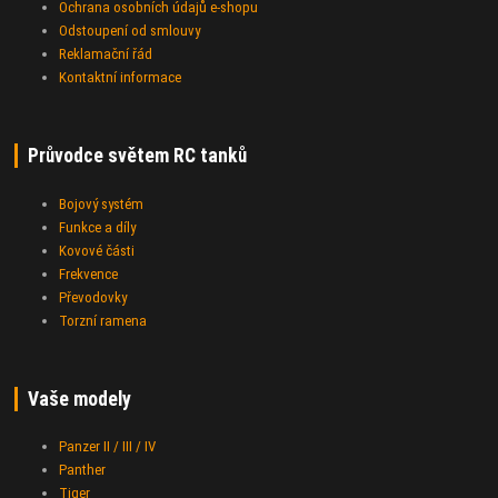
Ochrana osobních údajů e-shopu
Odstoupení od smlouvy
Reklamační řád
Kontaktní informace
Průvodce světem RC tanků
Bojový systém
Funkce a díly
Kovové části
Frekvence
Převodovky
Torzní ramena
Vaše modely
Panzer II / III / IV
Panther
Tiger