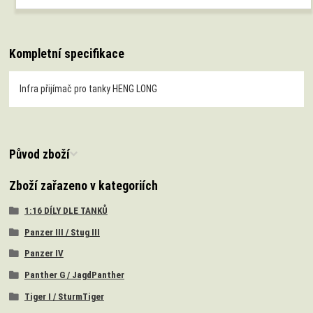
Kompletní specifikace
Infra přijímač pro tanky HENG LONG
Původ zboží
Zboží zařazeno v kategoriích
1:16 DÍLY DLE TANKŮ
Panzer III / Stug III
Panzer IV
Panther G / JagdPanther
Tiger I / SturmTiger