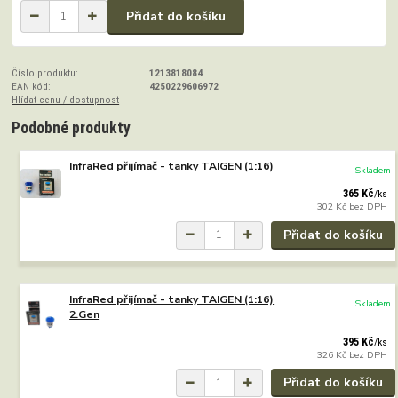
Přidat do košíku
Číslo produktu:
1213818084
EAN kód:
4250229606972
Hlídat cenu / dostupnost
Podobné produkty
InfraRed přijímač - tanky TAIGEN (1:16)
Skladem
365 Kč
/
ks
302 Kč
bez DPH
Přidat do košíku
InfraRed přijímač - tanky TAIGEN (1:16)
Skladem
2.Gen
395 Kč
/
ks
326 Kč
bez DPH
Přidat do košíku