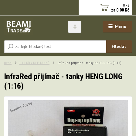
0
ks
za
0,00 Kč
Menu
Hledat
Úvod
1:16 DÍLY DLE TANKŮ
InfraRed přijímač - tanky HENG LONG (1:16)
InfraRed přijímač - tanky HENG LONG
(1:16)