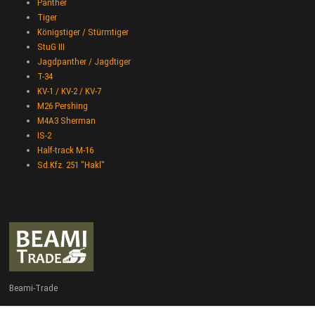
Panther
Tiger
Königstiger / Stürmtiger
StuG III
Jagdpanther / Jagdtiger
T-34
KV-1 / KV-2 / KV-7
M26 Pershing
M4A3 Sherman
IS-2
Half-track M-16
Sd.Kfz. 251 "Hakl"
Beami-Trade