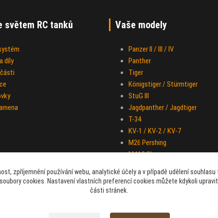
e světem RC tanků
Vaše modely
 systém
Panzer II / III / IV
 díly
Panther
části
Tiger
ce
Königstiger / Stürmtiger
ovky
StuG III
ramena
Jagdpanther / Jagdtiger
T-34
KV-1 / KV-2 / KV-7
M26 Pershing
M4A3 Sherman
IS-2
ost, zpříjemnění používání webu, analytické účely a v případě udělení souhlasu t
Half-track M-16
soubory cookies. Nastavení vlastních preferencí cookies můžete kdykoli upravi
Sd.Kfz. 251 "Hakl"
části stránek.