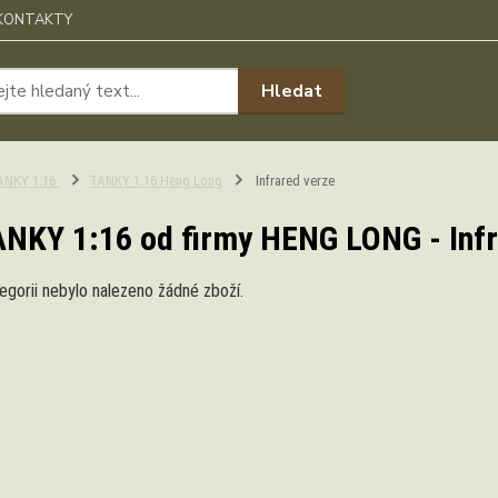
KONTAKTY
Hledat
ANKY 1:16
TANKY 1:16 Heng Long
Infrared verze
NKY 1:16 od firmy HENG LONG - Infr
egorii nebylo nalezeno žádné zboží.