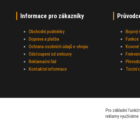
Informace pro zákazníky
Průvodc
Obchodní podmínky
Bojový
Doprava a platba
Funkce a
Ochrana osobních údajů e-shopu
Kovové 
Odstoupení od smlouvy
Frekven
Reklamační řád
Převod
Kontaktní informace
Torzní 
Pro základní funkčn
reklamy využíváme 