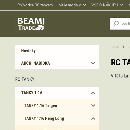
Průvodce RC tankem
Vaše modely
VŠE O NÁKUPU
Úvod
T
Novinky
RC TA
AKČNÍ NABÍDKA
V této kat
RC TANKY
TANKY 1:16
TANKY 1:16 Taigen
TANKY 1:16 Heng Long