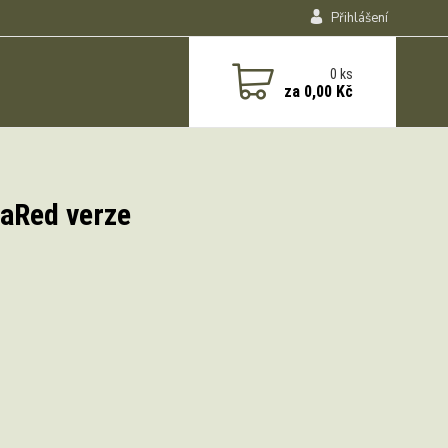
Přihlášení
0
ks
za
0,00 Kč
aRed verze