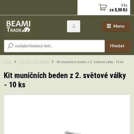
0
ks
za
0,00 Kč
Menu
Hledat
Úvod
1:16 DÍLY DLE TANKŮ
Kit muničních beden z 2. světové války - 10 ks
Kit muničních beden z 2. světové války
- 10 ks