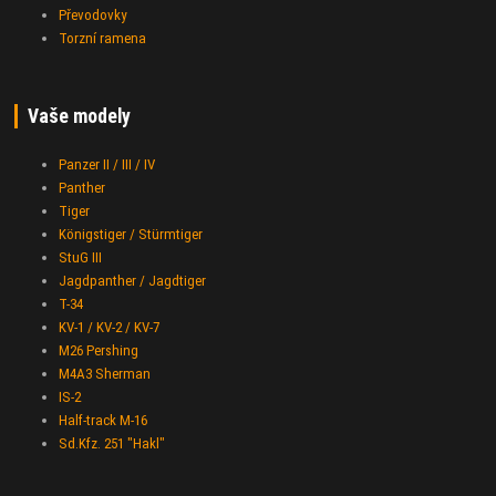
Převodovky
Torzní ramena
Vaše modely
Panzer II / III / IV
Panther
Tiger
Königstiger / Stürmtiger
StuG III
Jagdpanther / Jagdtiger
T-34
KV-1 / KV-2 / KV-7
M26 Pershing
M4A3 Sherman
IS-2
Half-track M-16
Sd.Kfz. 251 "Hakl"