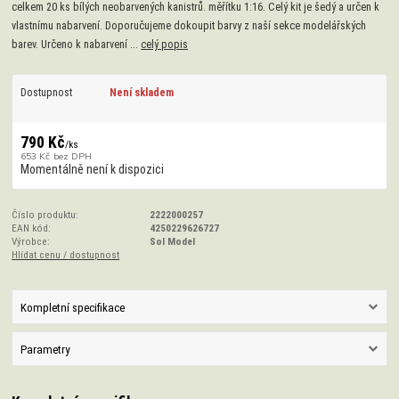
celkem 20 ks bílých neobarvených kanistrů. měřítku 1:16. Celý kit je šedý a určen k
vlastnímu nabarvení. Doporučujeme dokoupit barvy z naší sekce modelářských
barev. Určeno k nabarvení ...
celý popis
Dostupnost
Není skladem
790 Kč
/
ks
653 Kč
bez DPH
Momentálně není k dispozici
Číslo produktu:
2222000257
EAN kód:
4250229626727
Výrobce:
Sol Model
Hlídat cenu / dostupnost
Kompletní specifikace
Parametry