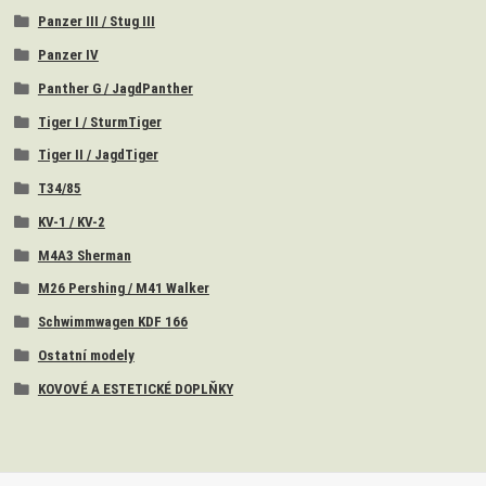
Panzer III / Stug III
Panzer IV
Panther G / JagdPanther
Tiger I / SturmTiger
Tiger II / JagdTiger
T34/85
KV-1 / KV-2
M4A3 Sherman
M26 Pershing / M41 Walker
Schwimmwagen KDF 166
Ostatní modely
KOVOVÉ A ESTETICKÉ DOPLŇKY