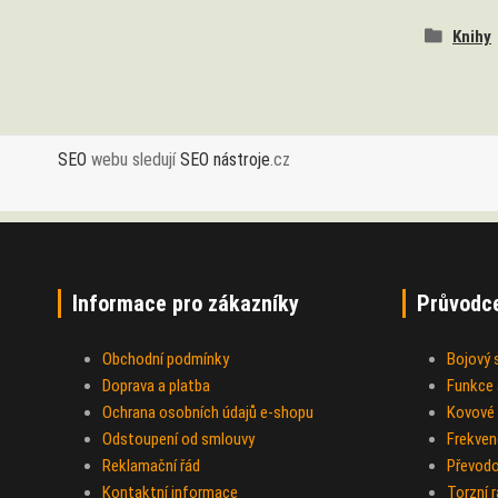
Knihy
SEO
webu sledují
SEO nástroje
.cz
Informace pro zákazníky
Průvodc
Obchodní podmínky
Bojový
Doprava a platba
Funkce a
Ochrana osobních údajů e-shopu
Kovové 
Odstoupení od smlouvy
Frekven
Reklamační řád
Převod
Kontaktní informace
Torzní 