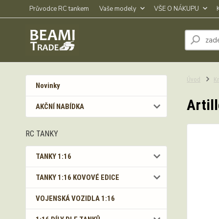
Průvodce RC tankem
Vaše modely
VŠE O NÁKUPU
Úvod
Kn
Novinky
Artil
AKČNÍ NABÍDKA
RC TANKY
TANKY 1:16
TANKY 1:16 KOVOVÉ EDICE
VOJENSKÁ VOZIDLA 1:16