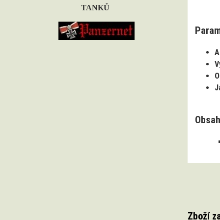
TANKŮ
Param
A
V
O
J
Obsah
Zboží z