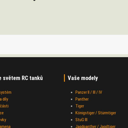
e světem RC tanků
Vaše modely
 systém
Panzer II / III / IV
 díly
Panther
části
Tiger
ce
Königstiger / Stürmtiger
ovky
StuG III
ramena
Jagdpanther / Jagdtiger