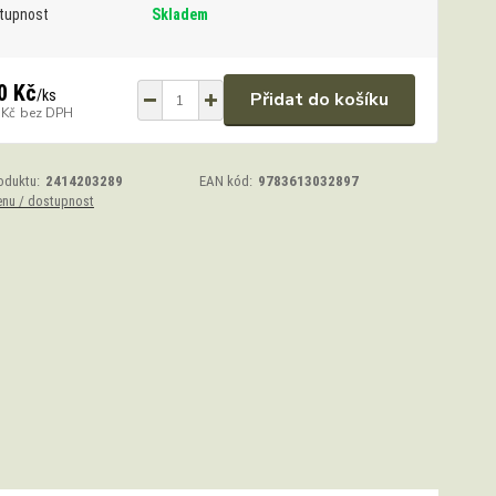
tupnost
Skladem
0 Kč
/
ks
Přidat do košíku
 Kč
bez DPH
oduktu:
2414203289
EAN kód:
9783613032897
enu / dostupnost