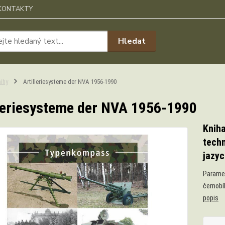
KONTAKTY
Hledat
ihy
Artilleriesysteme der NVA 1956-1990
leriesysteme der NVA 1956-1990
Kniha
tech
jazyc
Paramet
černobí
popis