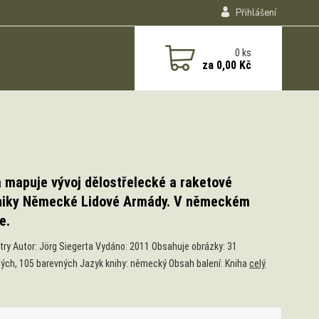
Přihlášení
0
ks
za
0,00 Kč
 mapuje vývoj dělostřelecké a raketové
niky Německé Lidové Armády. V německém
e.
ry Autor: Jörg Siegerta Vydáno: 2011 Obsahuje obrázky: 31
lých, 105 barevných Jazyk knihy: německý Obsah balení: Kniha
celý