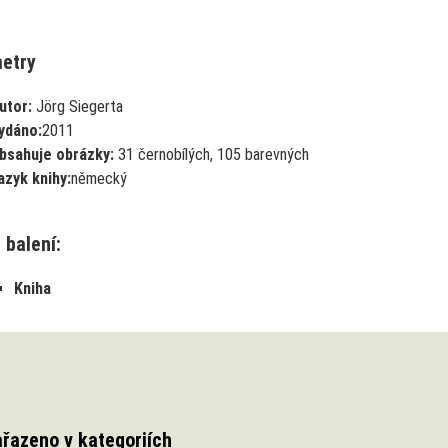
etry
utor:
Jörg Siegerta
ydáno:
2011
bsahuje obrázky:
31 černobílých, 105 barevných
azyk knihy:
německý
 balení:
Kniha
ařazeno v kategoriích