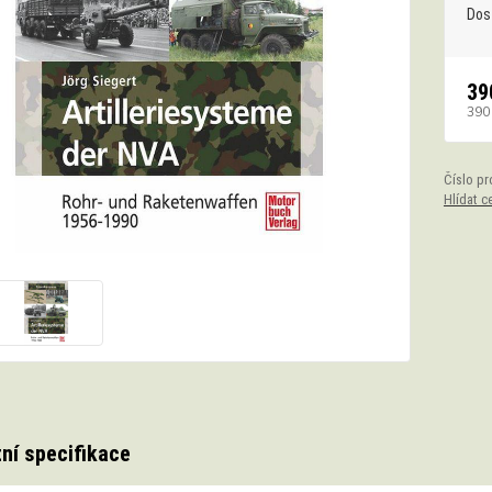
Dos
39
390
Číslo pr
Hlídat c
ní specifikace