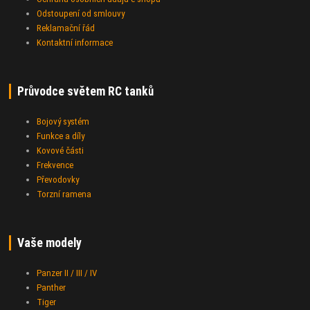
Odstoupení od smlouvy
Reklamační řád
Kontaktní informace
Průvodce světem RC tanků
Bojový systém
Funkce a díly
Kovové části
Frekvence
Převodovky
Torzní ramena
Vaše modely
Panzer II / III / IV
Panther
Tiger