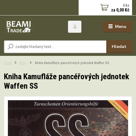
0
ks
za
0,00 Kč
Menu
Hledat
Úvod
Knihy
Kniha Kamufláže pancéřových jednotek Waffen SS
Kniha Kamufláže pancéřových jednotek
Waffen SS