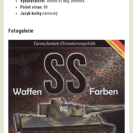
Vydavatelství:
Ammo of Mig Jimenes
Počet stran:
80
Jazyk knihy:
německý
Fotogalerie