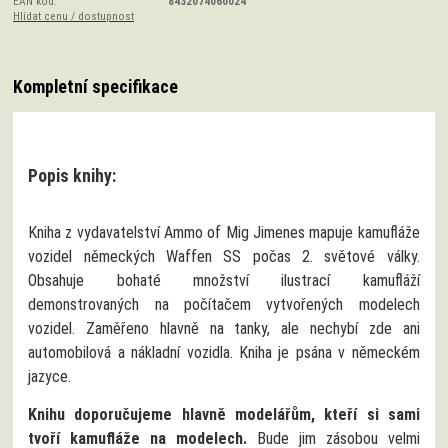
EAN kód:
8432074060024
Hlídat cenu / dostupnost
Kompletní specifikace
Popis knihy:
Kniha z vydavatelství Ammo of Mig Jimenes mapuje kamufláže
vozidel německých Waffen SS počas 2. světové války.
Obsahuje bohaté množství ilustrací kamufláží
demonstrovaných na počítačem vytvořených modelech
vozidel. Zaměřeno hlavně na tanky, ale nechybí zde ani
automobilová a nákladní vozidla. Kniha je psána v německém
jazyce.
Knihu doporučujeme hlavně modelářům, kteří si sami
tvoří kamufláže na modelech.
Bude jim zásobou velmi