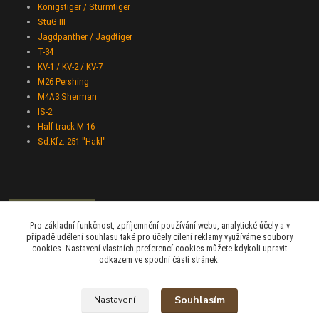
Königstiger / Stürmtiger
StuG III
Jagdpanther / Jagdtiger
T-34
KV-1 / KV-2 / KV-7
M26 Pershing
M4A3 Sherman
IS-2
Half-track M-16
Sd.Kfz. 251 "Hakl"
Pro základní funkčnost, zpříjemnění používání webu, analytické účely a v
případě udělení souhlasu také pro účely cílení reklamy využíváme soubory
cookies. Nastavení vlastních preferencí cookies můžete kdykoli upravit
odkazem ve spodní části stránek.
Beami-Trade
Souhlasím
+420 775 427 778
Nastavení
Po - Pá 9:00 - 16:00