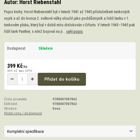
Autor: Horst Riebenstahl
Popis knihy: Horst Riebenstahl byl v letech 1941 až 1945 příslušníkem tankových
vojsk a až do konce 2. světové války sloužil jako poddůstojník a řidič tanku v 1.
tankovém pluku, který byl v době míru dislokován v Erfurtu. V letech 1943–1945 pak
řídil tank Panther, s nímž bojoval na ji...
celý popis
Dostupnost
Skladem
399 Kč
/
ks
399 Kč
bez DPH
Přidat do košíku
Číslo produktu:
9788087087862
EAN kód:
9788087087862
Výrobce:
Deus
Hlídat cenu / dostupnost
Kompletní specifikace