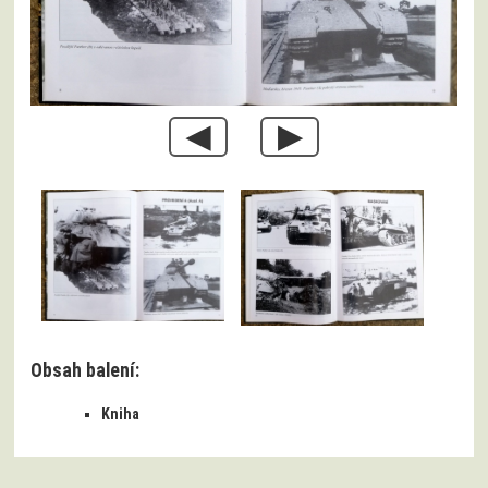
◀
▶
Obsah balení:
Kniha