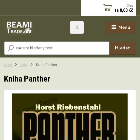
0
ks
za
0,00 Kč
Menu
Hledat
Úvod
Knihy
Kniha Panther
Kniha Panther