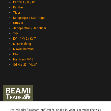
Panzer II / III / IV
Panther
Tiger
Königstiger / Stürmtiger
StuG III
Jagdpanther / Jagdtiger
T-34
KV-1 / KV-2 / KV-7
M26 Pershing
M4A3 Sherman
IS-2
Half-track M-16
Sd.Kfz. 251 "Hakl"
Beami-Trade
Pro základní funkčnost, zpříjemnění používání webu, analytické účely a v