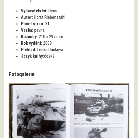
Vydavatelství:
Deus
Autor:
Horst Riebenstahl
Počet stran:
81
Vazba:
pevná
Rozměry:
210 x 297 mm
Rok vydání:
2009
Překlad:
Lenka Danková
Jazyk knihy:
český
Fotogalerie