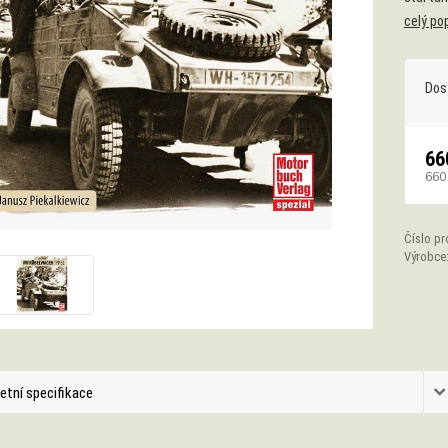
celý po
Dos
66
660
Číslo pr
Výrobce
etní specifikace