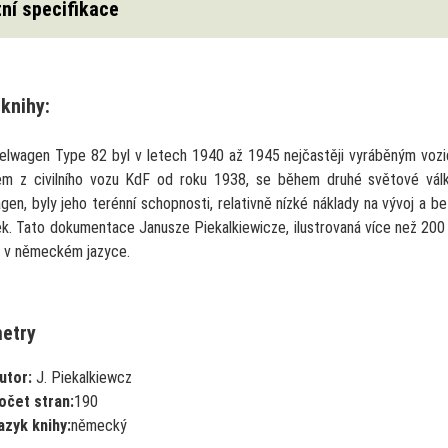
ní specifikace
knihy:
lwagen Type 82 byl v letech 1940 až 1945 nejčastěji vyráběným vozi
m z civilního vozu KdF od roku 1938, se během druhé světové válk
gen, byly jeho terénní schopnosti, relativně nízké náklady na vývoj a 
. Tato dokumentace Janusze Piekalkiewicze, ilustrovaná více než 200 obr
a v německém jazyce.
etry
utor:
J. Piekalkiewcz
očet stran:
190
azyk knihy:
německý