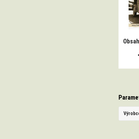
Obsah
Parame
Výrobc