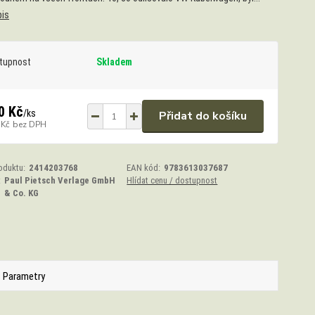
pis
tupnost
Skladem
0 Kč
/
ks
Přidat do košíku
 Kč
bez DPH
oduktu:
2414203768
EAN kód:
9783613037687
:
Paul Pietsch Verlage GmbH
Hlídat cenu / dostupnost
& Co. KG
Parametry