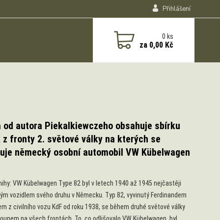
Přihlášení
0
ks
za
0,00 Kč
 od autora Piekalkiewczeho obsahuje sbírku
 z fronty 2. světové války na kterých se
vuje německý osobní automobil VW Kübelwagen
nihy: VW Kübelwagen Type 82 byl v letech 1940 až 1945 nejčastěji
ým vozidlem svého druhu v Německu. Typ 82, vyvinutý Ferdinandem
m z civilního vozu KdF od roku 1938, se během druhé světové války
hounem na všech frontách. To, co odlišovalo VW Kübelwagen, byl...