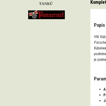
Komplet
TANKŮ
Popis 
VW Kübe
Porsche
Kübelwa
podmínek
je psán
Param
A
P
J