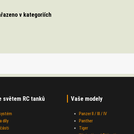
ařazeno v kategoriích
e světem RC tanků
Vaše modely
 systém
Panzer II / III / IV
 díly
Panther
části
Tiger