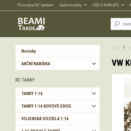
Průvodce RC tankem
Vaše modely
VŠE O NÁKUPU
Úvod
Kn
Novinky
VW K
AKČNÍ NABÍDKA
RC TANKY
TANKY 1:16
TANKY 1:16 KOVOVÉ EDICE
VOJENSKÁ VOZIDLA 1:16