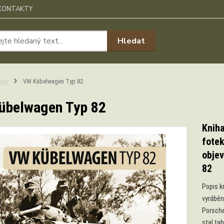
KONTAKTY
Hledat
ihy
VW Kübelwagen Typ 82
übelwagen Typ 82
Kniha
fotek
obje
82
Popis k
vyráběn
Porsche
stal ta