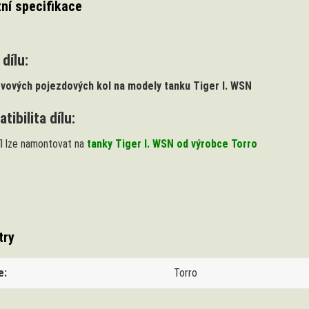
ní specifikace
dílu:
vových pojezdových kol na modely tanku Tiger I. WSN
ibilita dílu:
íl lze namontovat na
tanky Tiger I. WSN od výrobce Torro
try
e
Torro