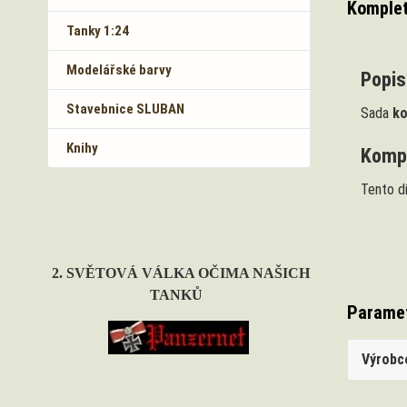
Komplet
Tanky 1:24
Modelářské barvy
Popis 
Stavebnice SLUBAN
Sada
ko
Knihy
Kompat
Tento d
2. SVĚTOVÁ VÁLKA OČIMA NAŠICH
TANKŮ
Parame
Výrobc