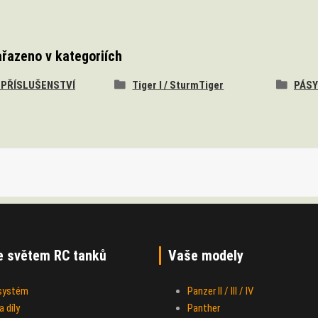
ařazeno v kategoriích
A PŘÍSLUŠENSTVÍ
Tiger I / SturmTiger
PÁSY
e světem RC tanků
Vaše modely
 systém
Panzer II / III / IV
 díly
Panther