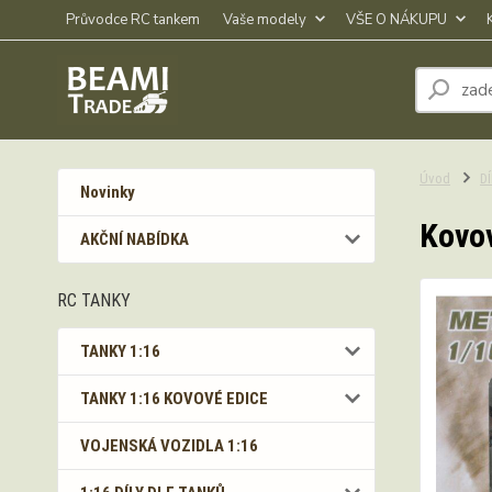
Průvodce RC tankem
Vaše modely
VŠE O NÁKUPU
Úvod
D
Novinky
Kovov
AKČNÍ NABÍDKA
RC TANKY
TANKY 1:16
TANKY 1:16 KOVOVÉ EDICE
VOJENSKÁ VOZIDLA 1:16