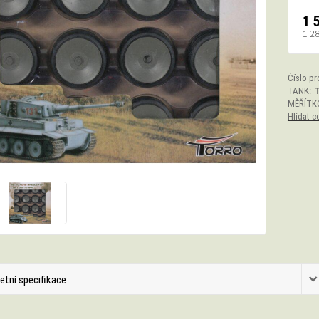
1 
1 2
Číslo pr
TANK:
T
MĚŘÍTK
Hlídat c
etní specifikace