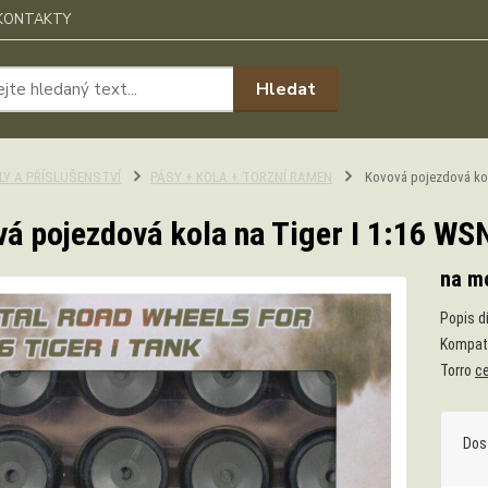
KONTAKTY
Hledat
ÍLY A PŘÍSLUŠENSTVÍ
PÁSY + KOLA + TORZNÍ RAMEN
Kovová pojezdová kol
á pojezdová kola na Tiger I 1:16 WS
na mo
Popis d
Kompati
Torro
ce
Dos