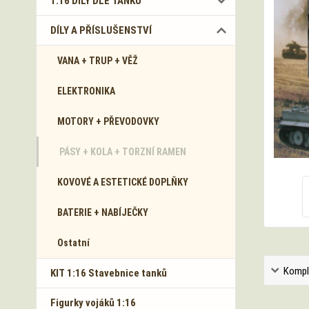
1:16 DÍLY DLE TANKŮ
DÍLY A PŘÍSLUŠENSTVÍ
VANA + TRUP + VĚŽ
ELEKTRONIKA
MOTORY + PŘEVODOVKY
PÁSY + KOLA + TORZNÍ RAMEN
KOVOVÉ A ESTETICKÉ DOPLŇKY
BATERIE + NABÍJEČKY
Ostatní
Kompl
KIT 1:16 Stavebnice tanků
Figurky vojáků 1:16