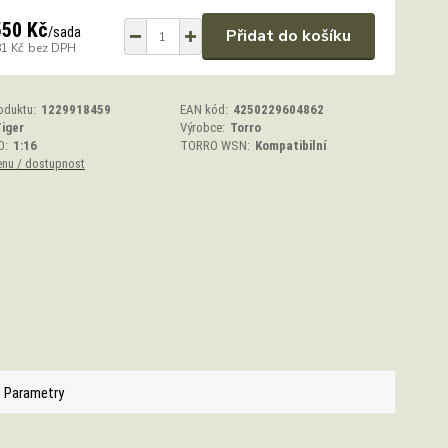
550 Kč
/
sada
Přidat do košíku
81 Kč
bez DPH
oduktu:
1229918459
EAN kód:
4250229604862
iger
Výrobce:
Torro
O:
1:16
TORRO WSN:
Kompatibilní
enu / dostupnost
Parametry