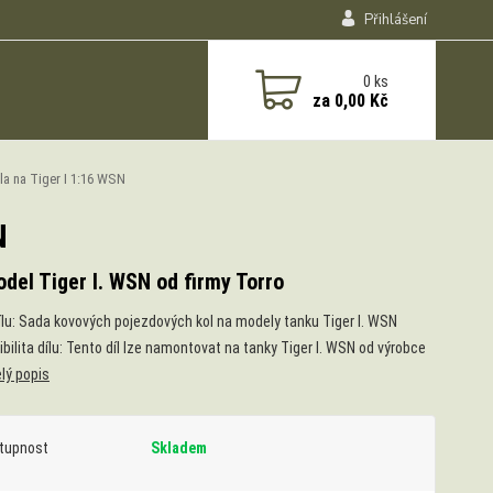
Přihlášení
0
ks
za
0,00 Kč
a na Tiger I 1:16 WSN
N
del Tiger I. WSN od firmy Torro
ílu: Sada kovových pojezdových kol na modely tanku Tiger I. WSN
bilita dílu: Tento díl lze namontovat na tanky Tiger I. WSN od výrobce
lý popis
tupnost
Skladem