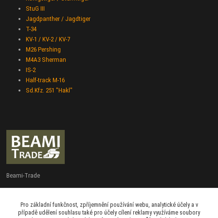
StuG III
Jagdpanther / Jagdtiger
T-34
KV-1 / KV-2 / KV-7
M26 Pershing
M4A3 Sherman
IS-2
Half-track M-16
Sd.Kfz. 251 "Hakl"
Beami-Trade
+420 775 427 778
Pro základní funkčnost, zpříjemnění používání webu, analytické účely a v
Po - Pá 9:00 - 16:00
případě udělení souhlasu také pro účely cílení reklamy využíváme soubory