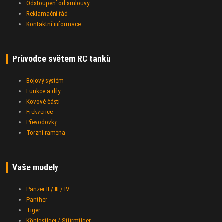
Odstoupení od smlouvy
Reklamační řád
Kontaktní informace
Průvodce světem RC tanků
Bojový systém
Funkce a díly
Kovové části
Frekvence
Převodovky
Torzní ramena
Vaše modely
Panzer II / III / IV
Panther
Tiger
Königstiger / Stürmtiger