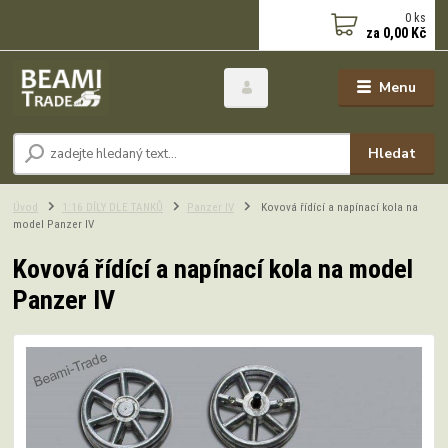
0
ks
za
0,00 Kč
Menu
Hledat
Úvod
1:16 DÍLY DLE TANKŮ
Panzer IV
Kovová řídící a napínací kola na
model Panzer IV
Kovová řídící a napínací kola na model
Panzer IV