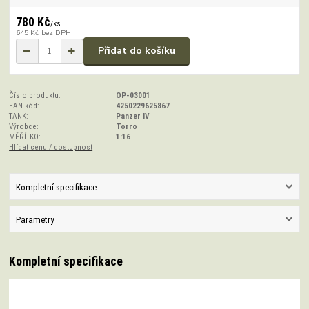
780 Kč
/
ks
645 Kč
bez DPH
Přidat do košíku
Číslo produktu:
OP-03001
EAN kód:
4250229625867
TANK:
Panzer IV
Výrobce:
Torro
MĚŘÍTKO:
1:16
Hlídat cenu / dostupnost
Kompletní specifikace
Parametry
Kompletní specifikace