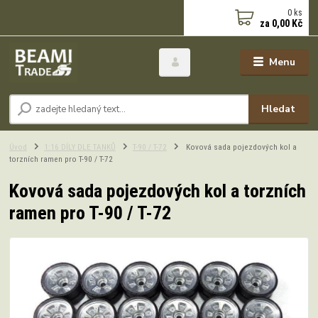
0
ks
za
0,00 Kč
Menu
Hledat
Úvod
1:16 DÍLY DLE TANKŮ
T-90 / T-72
Kovová sada pojezdových kol a
torzních ramen pro T-90 / T-72
Kovová sada pojezdových kol a torzních
ramen pro T-90 / T-72