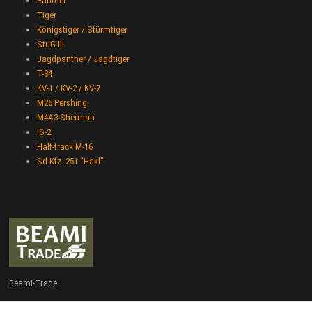
Panther
Tiger
Königstiger / Stürmtiger
StuG III
Jagdpanther / Jagdtiger
T-34
KV-1 / KV-2 / KV-7
M26 Pershing
M4A3 Sherman
IS-2
Half-track M-16
Sd.Kfz. 251 "Hakl"
Beami-Trade