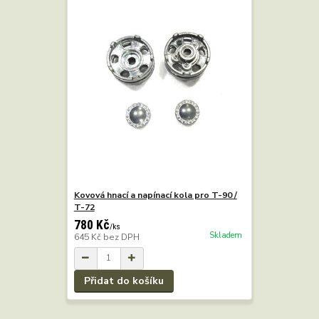
Kovová hnací a napínací kola pro T-90 /
T-72
780 Kč
/
ks
Skladem
645 Kč
bez DPH
Přidat do košíku