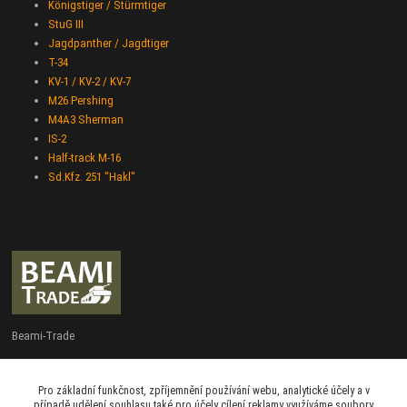
Königstiger / Stürmtiger
StuG III
Jagdpanther / Jagdtiger
T-34
KV-1 / KV-2 / KV-7
M26 Pershing
M4A3 Sherman
IS-2
Half-track M-16
Sd.Kfz. 251 "Hakl"
Beami-Trade
+420 775 427 778
Pro základní funkčnost, zpříjemnění používání webu, analytické účely a v
Po - Pá 9:00 - 16:00
případě udělení souhlasu také pro účely cílení reklamy využíváme soubory