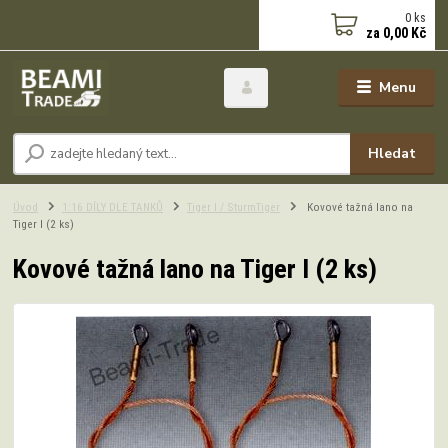
0
ks
za
0,00 Kč
Menu
Hledat
Úvod
1:16 DÍLY DLE TANKŮ
Tiger I / SturmTiger
Kovové tažná lano na
Tiger I (2 ks)
Kovové tažná lano na Tiger I (2 ks)