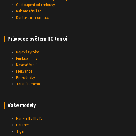
Odstoupení od smlouvy
Reklamační řád
Kontaktní informace
Průvodce světem RC tanků
Bojový systém
Funkce a díly
Kovové části
Frekvence
Převodovky
Torzní ramena
Vaše modely
Panzer II / III / IV
Panther
Tiger