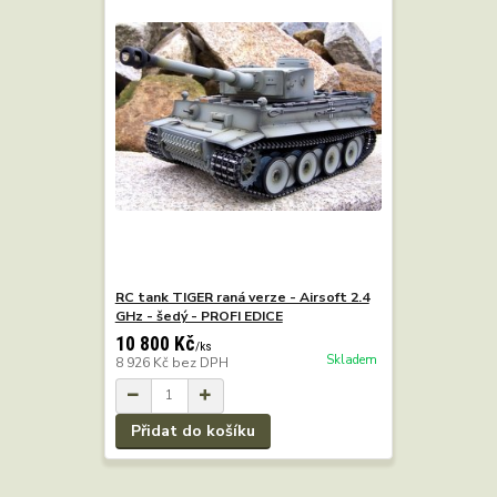
RC tank TIGER raná verze - Airsoft 2.4
GHz - šedý - PROFI EDICE
10 800 Kč
/
ks
Skladem
8 926 Kč
bez DPH
Přidat do košíku