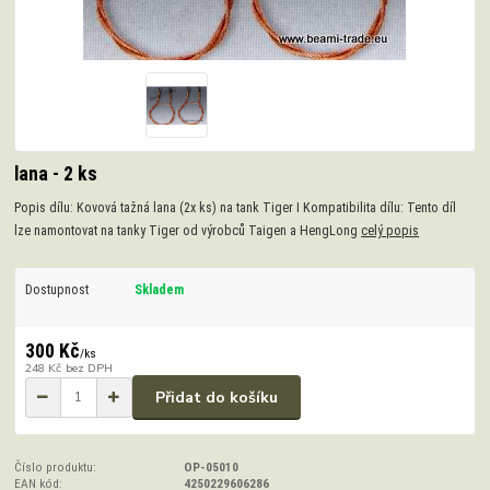
lana - 2 ks
Popis dílu: Kovová tažná lana (2x ks) na tank Tiger I Kompatibilita dílu: Tento díl
lze namontovat na tanky Tiger od výrobců Taigen a HengLong
celý popis
Dostupnost
Skladem
300 Kč
/
ks
248 Kč
bez DPH
Přidat do košíku
Číslo produktu:
OP-05010
EAN kód:
4250229606286