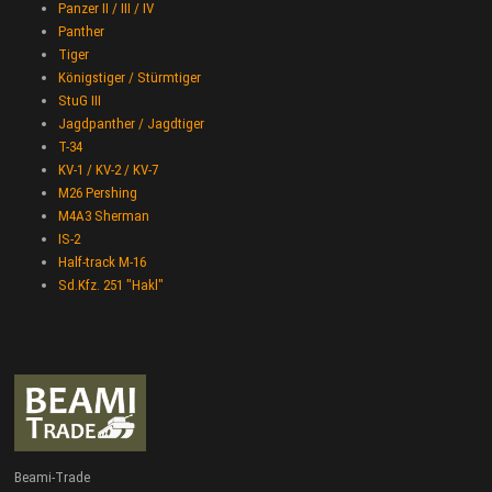
Panzer II / III / IV
Panther
Tiger
Königstiger / Stürmtiger
StuG III
Jagdpanther / Jagdtiger
T-34
KV-1 / KV-2 / KV-7
M26 Pershing
M4A3 Sherman
IS-2
Half-track M-16
Sd.Kfz. 251 "Hakl"
Beami-Trade