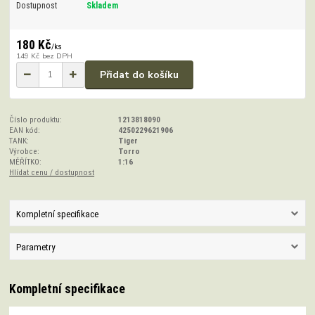
Dostupnost
Skladem
180 Kč
/
ks
149 Kč
bez DPH
Přidat do košíku
Číslo produktu:
1213818090
EAN kód:
4250229621906
TANK:
Tiger
Výrobce:
Torro
MĚŘÍTKO:
1:16
Hlídat cenu / dostupnost
Kompletní specifikace
Parametry
Kompletní specifikace