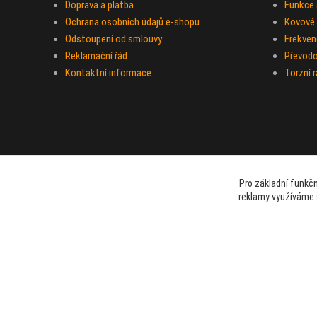
Doprava a platba
Funkce a
Ochrana osobních údajů e-shopu
Kovové 
Odstoupení od smlouvy
Frekven
Reklamační řád
Převod
Kontaktní informace
Torzní 
Pro základní funkčn
reklamy využíváme 
beami & coshboy © 2007-2026