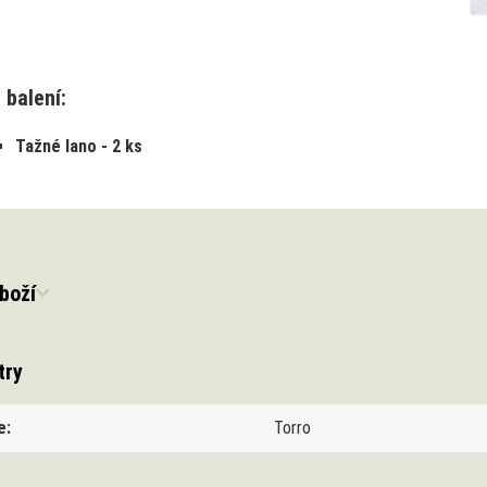
 balení:
Tažné lano - 2 ks
boží
try
e
Torro