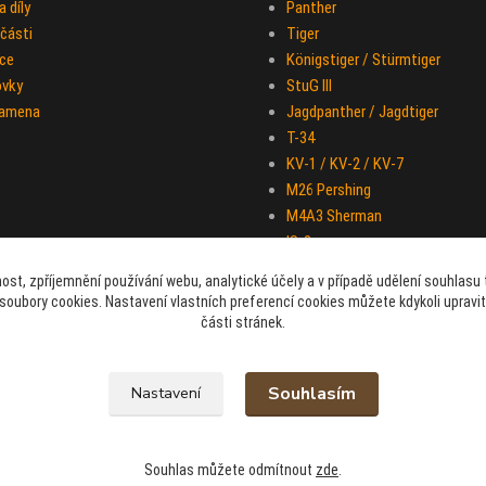
 díly
Panther
části
Tiger
ce
Königstiger / Stürmtiger
ovky
StuG III
ramena
Jagdpanther / Jagdtiger
T-34
KV-1 / KV-2 / KV-7
M26 Pershing
M4A3 Sherman
IS-2
Half-track M-16
ost, zpříjemnění používání webu, analytické účely a v případě udělení souhlasu t
Sd.Kfz. 251 "Hakl"
soubory cookies. Nastavení vlastních preferencí cookies můžete kdykoli upravi
části stránek.
Souhlasím
Nastavení
Souhlas můžete odmítnout
zde
.