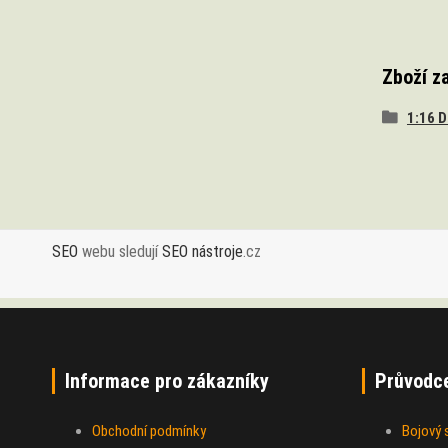
Zboží z
1:16 
SEO
webu sledují
SEO nástroje
.cz
Informace pro zákazníky
Průvodc
Obchodní podmínky
Bojový