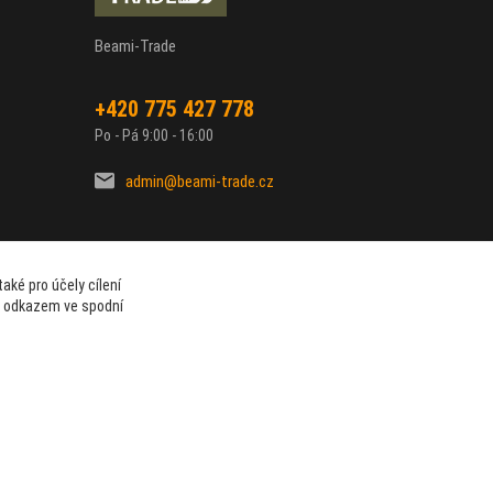
Beami-Trade
+420 775 427 778
Po - Pá 9:00 - 16:00
admin@beami-trade.cz
aké pro účely cílení
t odkazem ve spodní
Vytvořeno na
Eshop-rychle.cz