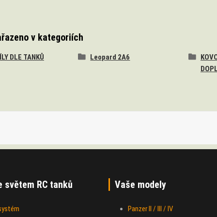
ařazeno v kategoriích
DÍLY DLE TANKŮ
Leopard 2A6
KOVO
DOP
e světem RC tanků
Vaše modely
 systém
Panzer II / III / IV