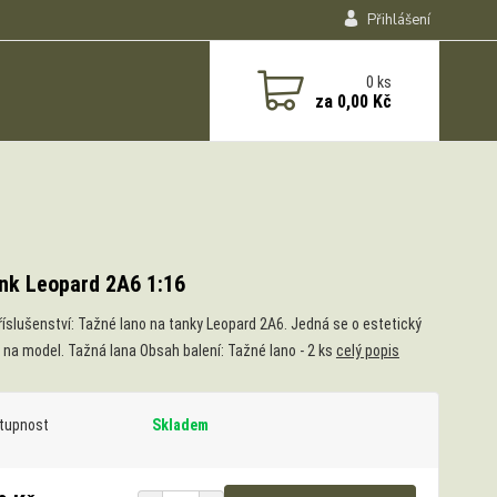
Přihlášení
0
ks
za
0,00 Kč
nk Leopard 2A6 1:16
říslušenství: Tažné lano na tanky Leopard 2A6. Jedná se o estetický
 na model. Tažná lana Obsah balení: Tažné lano - 2 ks
celý popis
tupnost
Skladem