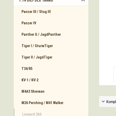
1:16 DÍLY DLE TANKŮ
Panzer III / Stug III
Panzer IV
Panther G / JagdPanther
Tiger I / SturmTiger
Tiger II / JagdTiger
T34/85
KV-1 / KV-2
M4A3 Sherman
Kompl
M26 Pershing / M41 Walker
Leopard 2A6