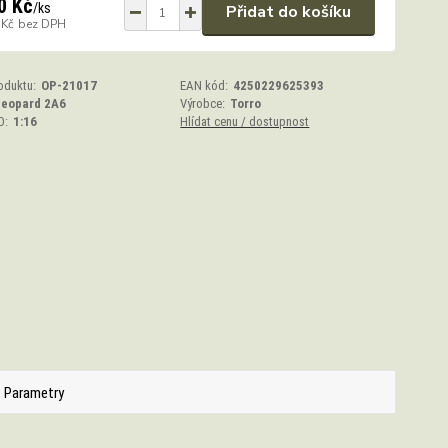
0 Kč
/
ks
Přidat do košíku
 Kč
bez DPH
oduktu:
OP-21017
EAN kód:
4250229625393
Leopard 2A6
Výrobce:
Torro
O:
1:16
Hlídat cenu / dostupnost
Parametry