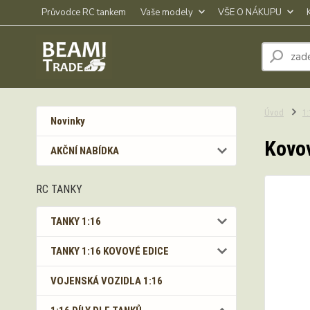
Průvodce RC tankem
Vaše modely
VŠE O NÁKUPU
Úvod
1
Novinky
Kovov
AKČNÍ NABÍDKA
RC TANKY
TANKY 1:16
TANKY 1:16 KOVOVÉ EDICE
VOJENSKÁ VOZIDLA 1:16