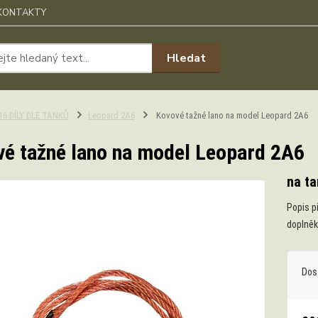
KONTAKTY
Hledat
:16 DÍLY DLE TANKŮ
Leopard 2A6
Kovové tažné lano na model Leopard 2A6
é tažné lano na model Leopard 2A6
na ta
Popis p
doplněk
Dos