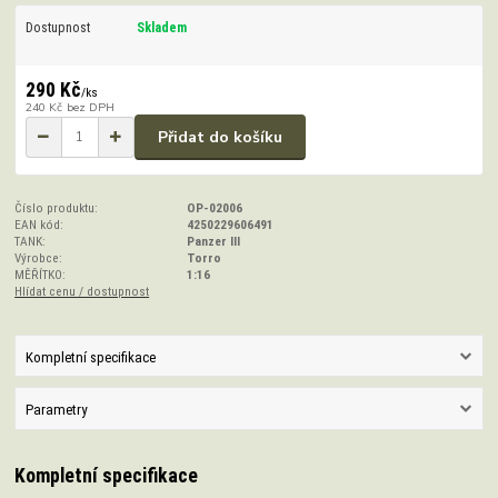
Dostupnost
Skladem
290 Kč
/
ks
240 Kč
bez DPH
Přidat do košíku
Číslo produktu:
OP-02006
EAN kód:
4250229606491
TANK:
Panzer III
Výrobce:
Torro
MĚŘÍTKO:
1:16
Hlídat cenu / dostupnost
Kompletní specifikace
Parametry
Kompletní specifikace