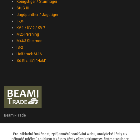
Königstiger / Stürmtiger
StuG III
Jagdpanther / Jagdtiger
T-34
KV-1 / KV-2 / KV-7
M26 Pershing
M4A3 Sherman
IS-2
Half-track M-16
Sd.Kfz. 251 "Hakl"
Beami-Trade
+420 775 427 778
Pro základní funkčnost, zpříjemnění používání webu, analytické účely a v
Po - Pá 9:00 - 16:00
případě udělení souhlasu také pro účely cílení reklamy využíváme soubory