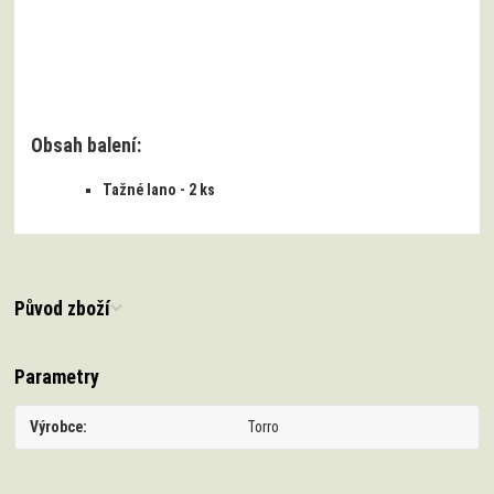
Obsah balení:
Tažné lano - 2 ks
Původ zboží
Parametry
Výrobce
Torro