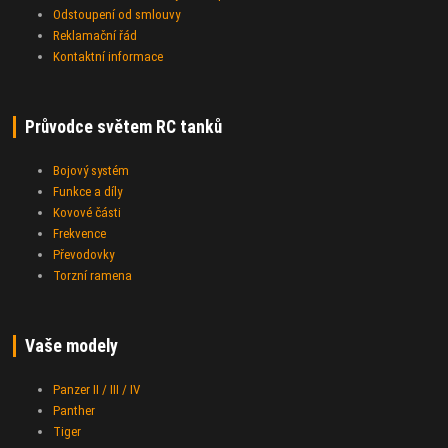
Odstoupení od smlouvy
Reklamační řád
Kontaktní informace
Průvodce světem RC tanků
Bojový systém
Funkce a díly
Kovové části
Frekvence
Převodovky
Torzní ramena
Vaše modely
Panzer II / III / IV
Panther
Tiger