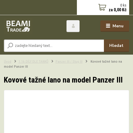
0
ks
za
0,00 Kč
Menu
Hledat
Úvod
1:16 DÍLY DLE TANKŮ
Panzer III / Stug III
Kovové tažné lano na
model Panzer III
Kovové tažné lano na model Panzer III