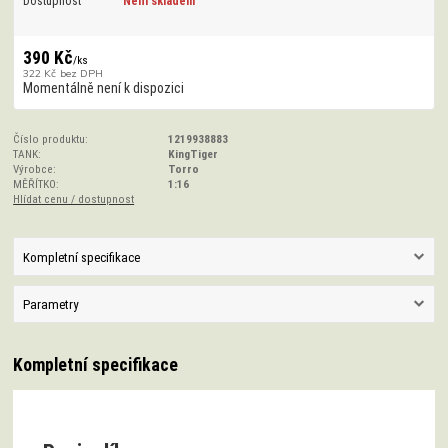
Dostupnost
Není skladem
390 Kč
/
ks
322 Kč
bez DPH
Momentálně není k dispozici
Číslo produktu:
1219938883
TANK:
KingTiger
Výrobce:
Torro
MĚŘÍTKO:
1:16
Hlídat cenu / dostupnost
Kompletní specifikace
Parametry
Kompletní specifikace