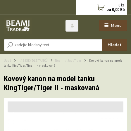
0
ks
za
0,00 Kč
Menu
Hledat
Úvod
1:16 DÍLY DLE TANKŮ
Tiger II / JagdTiger
Kovový kanon na model
tanku KingTiger/Tiger II - maskovaná
Kovový kanon na model tanku
KingTiger/Tiger II - maskovaná