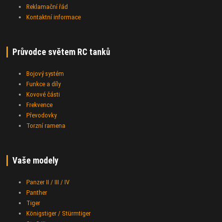
Reklamační řád
Kontaktní informace
Průvodce světem RC tanků
Bojový systém
Funkce a díly
Kovové části
Frekvence
Převodovky
Torzní ramena
Vaše modely
Panzer II / III / IV
Panther
Tiger
Königstiger / Stürmtiger