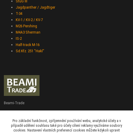
StuG III
Jagdpanther / Jagdtiger
T-34
KV-1 / KV-2 / KV-7
M26 Pershing
M4A3 Sherman
IS-2
Half-track M-16
Sd.Kfz. 251 "Hakl"
Beami-Trade
+420 775 427 778
Pro základní funkčnost, zpříjemnění používání webu, analytické účely a v
Po - Pá 9:00 - 16:00
případě udělení souhlasu také pro účely cílení reklamy využíváme soubory
cookies. Nastavení vlastních preferencí cookies můžete kdykoli upravit