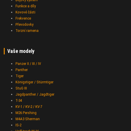
Funkce a díly
Kovové části
Frekvence
Převodovky
Torzní ramena
Vaše modely
Panzer II / III / IV
Panther
Tiger
Königstiger / Stürmtiger
StuG III
Jagdpanther / Jagdtiger
T-34
KV-1 / KV-2 / KV-7
M26 Pershing
M4A3 Sherman
IS-2