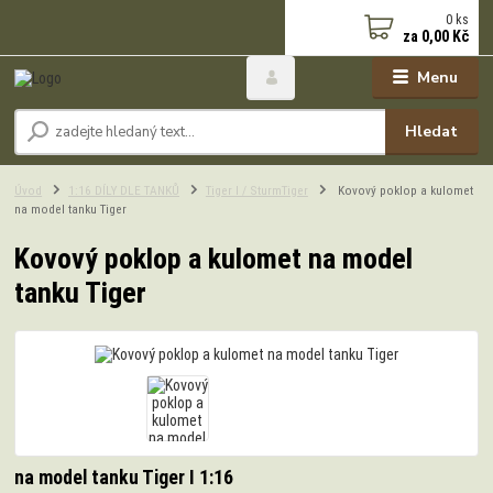
0
ks
za
0,00 Kč
Menu
Hledat
Úvod
1:16 DÍLY DLE TANKŮ
Tiger I / SturmTiger
Kovový poklop a kulomet
na model tanku Tiger
Kovový poklop a kulomet na model
tanku Tiger
na model tanku Tiger I 1:16