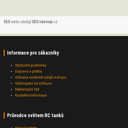
SEO
webu sledují
SEO nástroje
.cz
Informace pro zákazníky
Obchodní podmínky
Doprava a platba
Ochrana osobních údajů e-shopu
Odstoupení od smlouvy
Reklamační řád
Kontaktní informace
Průvodce světem RC tanků
Bojový systém