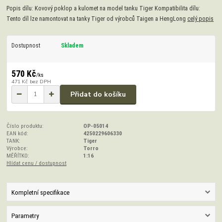
Popis dílu: Kovový poklop a kulomet na model tanku Tiger Kompatibilita dílu:
Tento díl lze namontovat na tanky Tiger od výrobců Taigen a HengLong
celý popis
Dostupnost
Skladem
570 Kč
/
ks
471 Kč
bez DPH
Přidat do košíku
Číslo produktu:
OP-05014
EAN kód:
4250229606330
TANK:
Tiger
Výrobce:
Torro
MĚŘÍTKO:
1:16
Hlídat cenu / dostupnost
Kompletní specifikace
Parametry