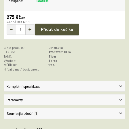
Dostupnost
Skladem
275 Kč
/
ks
227 Kč
bez DPH
Přidat do košíku
Číslo produktu:
OP-05018
EAN kód:
4250229618166
TANK:
Tiger
Výrobce:
Torro
MĚŘÍTKO:
1:16
Hlídat cenu / dostupnost
Kompletní specifikace
Parametry
Související zboží
1