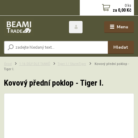
0
ks
za
0,00 Kč
Menu
Hledat
Úvod
1:16 DÍLY DLE TANKŮ
Tiger I / SturmTiger
Kovový přední poklop -
Tiger I.
Kovový přední poklop - Tiger I.