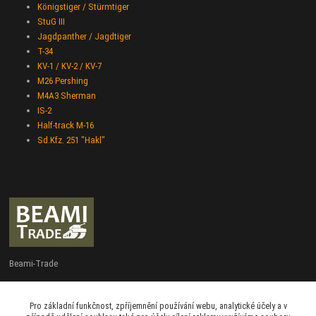
Königstiger / Stürmtiger
StuG III
Jagdpanther / Jagdtiger
T-34
KV-1 / KV-2 / KV-7
M26 Pershing
M4A3 Sherman
IS-2
Half-track M-16
Sd.Kfz. 251 "Hakl"
Beami-Trade
+420 775 427 778
Pro základní funkčnost, zpříjemnění používání webu, analytické účely a v
Po - Pá 9:00 - 16:00