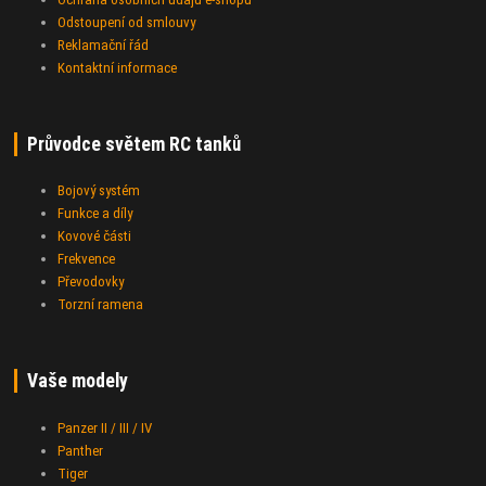
Odstoupení od smlouvy
Reklamační řád
Kontaktní informace
Průvodce světem RC tanků
Bojový systém
Funkce a díly
Kovové části
Frekvence
Převodovky
Torzní ramena
Vaše modely
Panzer II / III / IV
Panther
Tiger