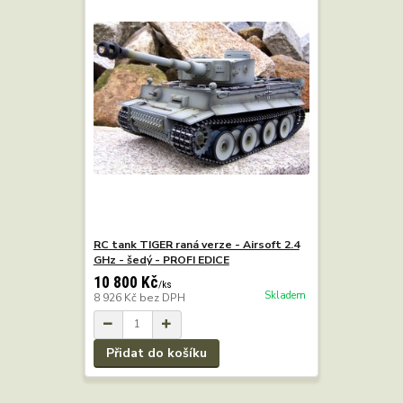
RC tank TIGER raná verze - Airsoft 2.4
GHz - šedý - PROFI EDICE
10 800 Kč
/
ks
Skladem
8 926 Kč
bez DPH
Přidat do košíku