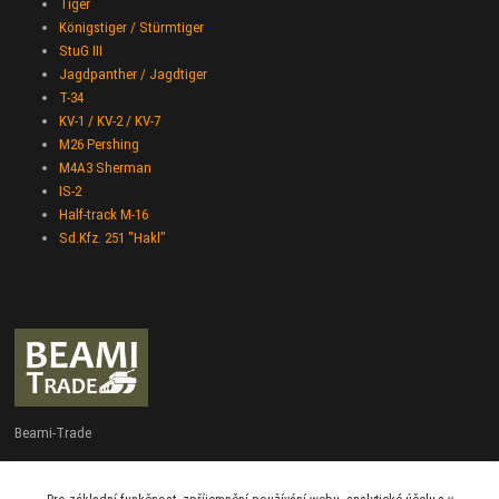
Tiger
Königstiger / Stürmtiger
StuG III
Jagdpanther / Jagdtiger
T-34
KV-1 / KV-2 / KV-7
M26 Pershing
M4A3 Sherman
IS-2
Half-track M-16
Sd.Kfz. 251 "Hakl"
Beami-Trade
+420 775 427 778