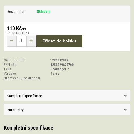
Dostupnost
Skladem
110 Kč
/
ks
91 Kč
bez DPH
Přidat do košíku
Číslo produktu:
1229902022
EAN kód:
4250229627700
TANK:
Challenger 2
Výrobce:
Torro
Hlídat cenu / dostupnost
Kompletní specifikace
Parametry
Kompletní specifikace