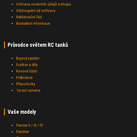
Ochrana osobních údajů e-shopu
Odstoupení od smlouvy
Reklamační řád
Kontaktní informace
Průvodce světem RC tanků
Bojový systém
Funkce a díly
Kovové části
Frekvence
Převodovky
Torzní ramena
Vaše modely
Panzer II / III / IV
Panther