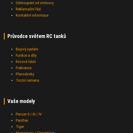
Odstoupení od smlouvy
Reklamační řád
Kontaktní informace
Průvodce světem RC tanků
Bojový systém
Funkce a díly
Kovové části
Frekvence
Převodovky
Torzní ramena
Vaše modely
Panzer II / III / IV
Panther
Tiger
Königstiger / Stürmtiger