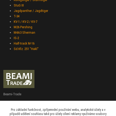
StuG III
Jagdpanther / Jagdtiger
T-34
KV-1 / KV-2 / KV-7
M26 Pershing
M4A3 Sherman
IS-2
Half-track M-16
Sd.Kfz. 251 "Hakl"
Beami-Trade
+420 775 427 778
Pro základní funkčnost, zpříjemnění používání webu, analytické účely a v
Po - Pá 9:00 - 16:00
případě udělení souhlasu také pro účely cílení reklamy využíváme soubory