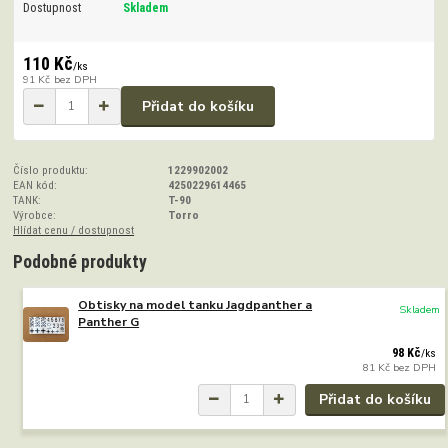
Dostupnost
Skladem
110 Kč
/
ks
91 Kč
bez DPH
Přidat do košíku
Číslo produktu:
1229902002
EAN kód:
4250229614465
TANK:
T-90
Výrobce:
Torro
Hlídat cenu / dostupnost
Podobné produkty
Obtisky na model tanku Jagdpanther a
Skladem
Panther G
98 Kč
/
ks
81 Kč
bez DPH
Přidat do košíku