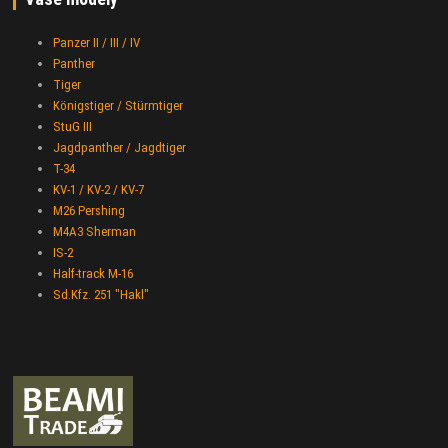
Panzer II / III / IV
Panther
Tiger
Königstiger / Stürmtiger
StuG III
Jagdpanther / Jagdtiger
T-34
KV-1 / KV-2 / KV-7
M26 Pershing
M4A3 Sherman
IS-2
Half-track M-16
Sd.Kfz. 251 "Hakl"