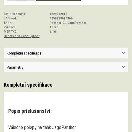
Číslo produktu:
1229902012
EAN kód:
4250229614366
TANK:
Panther G / JagdPanther
Výrobce:
Torro
MĚŘÍTKO:
1:16
Hlídat cenu / dostupnost
Kompletní specifikace
Parametry
Kompletní specifikace
Popis příslušenství:
Válečné polepy na tank JagdPanther