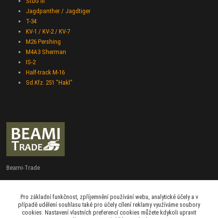
StuG III
Jagdpanther / Jagdtiger
T-34
KV-1 / KV-2 / KV-7
M26 Pershing
M4A3 Sherman
IS-2
Half-track M-16
Sd.Kfz. 251 "Hakl"
Beami-Trade
+420 775 427 778
Pro základní funkčnost, zpříjemnění používání webu, analytické účely a v
Po - Pá 9:00 - 16:00
případě udělení souhlasu také pro účely cílení reklamy využíváme soubory
cookies. Nastavení vlastních preferencí cookies můžete kdykoli upravit