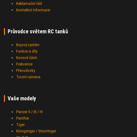
Reklamační řád
Kontaktní informace
Průvodce světem RC tanků
Bojový systém
Funkce a díly
Kovové části
Frekvence
Převodovky
Torzní ramena
Vaše modely
Panzer II / III / IV
Panther
Tiger
Königstiger / Stürmtiger