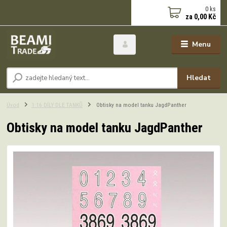
0
ks
za
0,00 Kč
Menu
Hledat
Úvod
1:16 DÍLY DLE TANKŮ
Obtisky na model tanku JagdPanther
Obtisky na model tanku JagdPanther