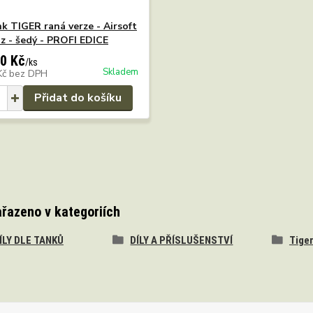
k TIGER raná verze - Airsoft
z - šedý - PROFI EDICE
0 Kč
/
ks
Skladem
Kč
bez DPH
Přidat do košíku
ařazeno v kategoriích
DÍLY DLE TANKŮ
DÍLY A PŘÍSLUŠENSTVÍ
Tiger