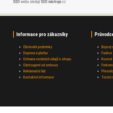
SEO
webu sledují
SEO nástroje
.cz
Informace pro zákazníky
Průvodc
Obchodní podmínky
Bojový
Doprava a platba
Funkce a
Ochrana osobních údajů e-shopu
Kovové 
Odstoupení od smlouvy
Frekven
Reklamační řád
Převod
Kontaktní informace
Torzní 