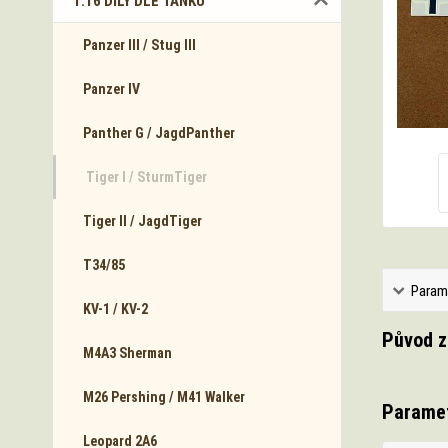
1:16 DÍLY DLE TANKŮ
Panzer III / Stug III
Panzer IV
Panther G / JagdPanther
Tiger I / SturmTiger
Tiger II / JagdTiger
T34/85
Param
KV-1 / KV-2
Původ z
M4A3 Sherman
M26 Pershing / M41 Walker
Parame
Leopard 2A6