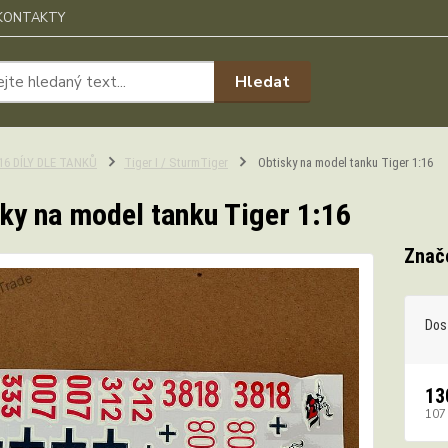
KONTAKTY
Hledat
:16 DÍLY DLE TANKŮ
Tiger I / SturmTiger
Obtisky na model tanku Tiger 1:16
ky na model tanku Tiger 1:16
Znače
Dos
13
107