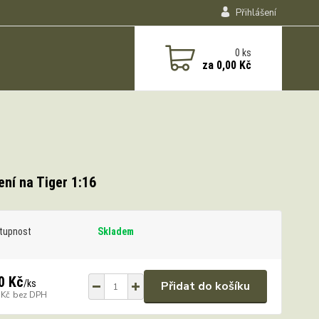
Přihlášení
0
ks
za
0,00 Kč
ní na Tiger 1:16
tupnost
Skladem
0 Kč
/
ks
Přidat do košíku
 Kč
bez DPH