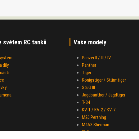
e světem RC tanků
Vaše modely
 systém
Panzer II / III / IV
 díly
Panther
části
Tiger
ce
Königstiger / Stürmtiger
ovky
StuG III
ramena
Jagdpanther / Jagdtiger
T-34
KV-1 / KV-2 / KV-7
M26 Pershing
M4A3 Sherman
IS-2