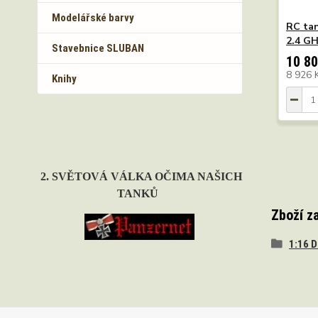
Modelářské barvy
RC tan
2.4 GH
Stavebnice SLUBAN
10 80
8 926 
Knihy
2. SVĚTOVÁ VÁLKA OČIMA NAŠICH
TANKŮ
Zboží z
1:16 