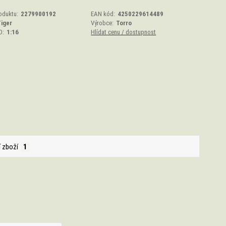
oduktu:
2279900192
EAN kód:
4250229614489
iger
Výrobce:
Torro
O:
1:16
Hlídat cenu / dostupnost
í zboží
1