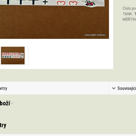
Číslo pr
TANK:
T
MĚŘÍTK
etry
Souvisejíc
boží
try