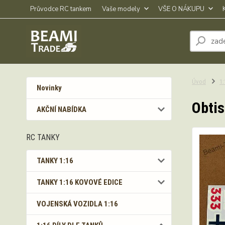
Průvodce RC tankem
Vaše modely
VŠE O NÁKUPU
Úvod
1
Novinky
Obtis
AKČNÍ NABÍDKA
RC TANKY
TANKY 1:16
TANKY 1:16 KOVOVÉ EDICE
VOJENSKÁ VOZIDLA 1:16