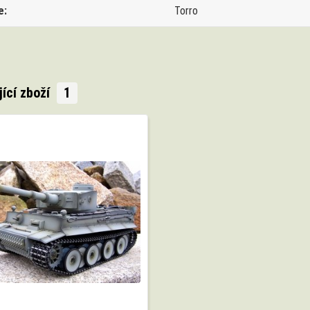
e
Torro
jící zboží
1