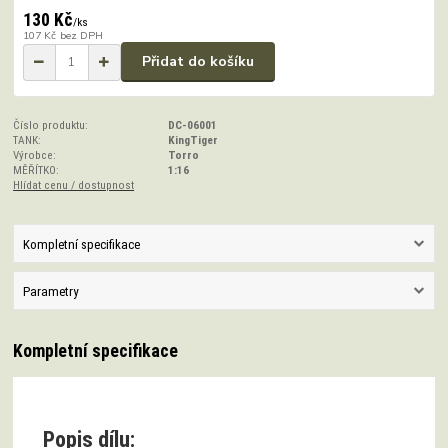
130 Kč
/
ks
107 Kč
bez DPH
Přidat do košíku
Číslo produktu:
DC-06001
TANK:
KingTiger
Výrobce:
Torro
MĚŘÍTKO:
1:16
Hlídat cenu / dostupnost
Kompletní specifikace
Parametry
Kompletní specifikace
Popis dílu: