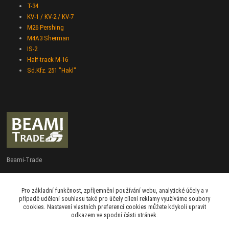
T-34
KV-1 / KV-2 / KV-7
M26 Pershing
M4A3 Sherman
IS-2
Half-track M-16
Sd.Kfz. 251 "Hakl"
Beami-Trade
+420 775 427 778
Pro základní funkčnost, zpříjemnění používání webu, analytické účely a v
Po - Pá 9:00 - 16:00
případě udělení souhlasu také pro účely cílení reklamy využíváme soubory
cookies. Nastavení vlastních preferencí cookies můžete kdykoli upravit
admin@beami-trade.cz
odkazem ve spodní části stránek.