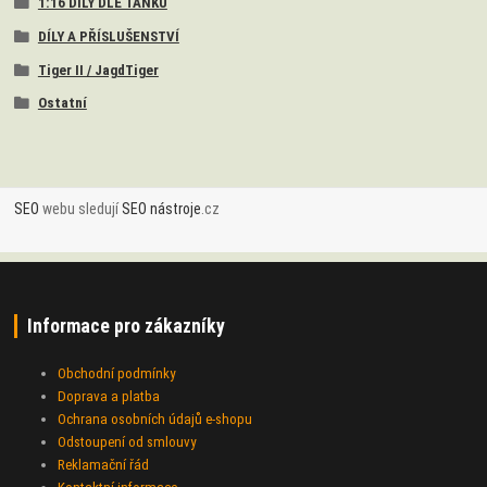
1:16 DÍLY DLE TANKŮ
DÍLY A PŘÍSLUŠENSTVÍ
Tiger II / JagdTiger
Ostatní
SEO
webu sledují
SEO nástroje
.cz
Informace pro zákazníky
Obchodní podmínky
Doprava a platba
Ochrana osobních údajů e-shopu
Odstoupení od smlouvy
Reklamační řád