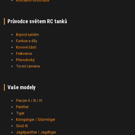
Kontaktní informace
Průvodce světem RC tanků
Bojový systém
Funkce a díly
Kovové části
Frekvence
Převodovky
Torzní ramena
Vaše modely
Panzer II / III / IV
Panther
Tiger
Königstiger / Stürmtiger
StuG III
Jagdpanther / Jagdtiger