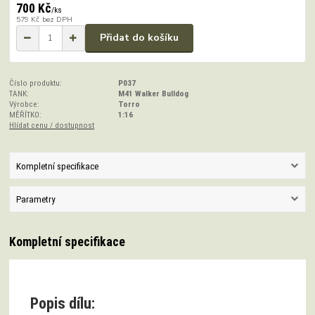
700 Kč
/
ks
579 Kč
bez DPH
Přidat do košíku
Číslo produktu:
P037
TANK:
M41 Walker Bulldog
Výrobce:
Torro
MĚŘÍTKO:
1:16
Hlídat cenu / dostupnost
Kompletní specifikace
Parametry
Kompletní specifikace
Popis dílu: