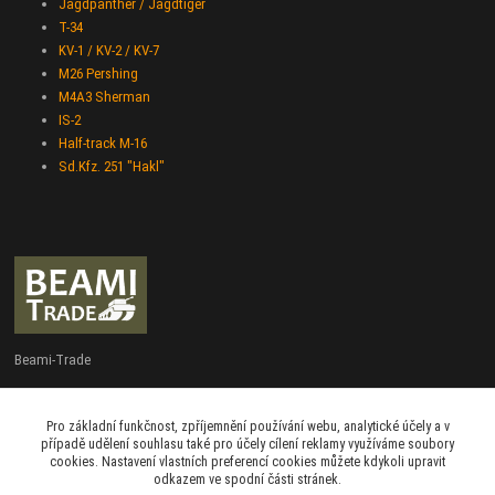
Jagdpanther / Jagdtiger
T-34
KV-1 / KV-2 / KV-7
M26 Pershing
M4A3 Sherman
IS-2
Half-track M-16
Sd.Kfz. 251 "Hakl"
Beami-Trade
+420 775 427 778
Pro základní funkčnost, zpříjemnění používání webu, analytické účely a v
Po - Pá 9:00 - 16:00
případě udělení souhlasu také pro účely cílení reklamy využíváme soubory
cookies. Nastavení vlastních preferencí cookies můžete kdykoli upravit
admin@beami-trade.cz
odkazem ve spodní části stránek.