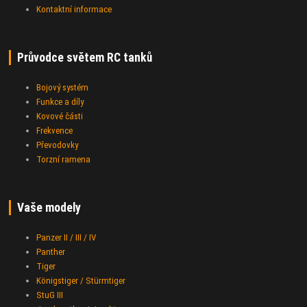
Kontaktní informace
Průvodce světem RC tanků
Bojový systém
Funkce a díly
Kovové části
Frekvence
Převodovky
Torzní ramena
Vaše modely
Panzer II / III / IV
Panther
Tiger
Königstiger / Stürmtiger
StuG III