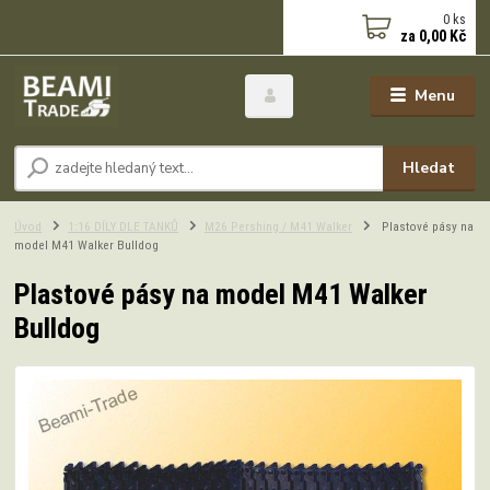
0
ks
za
0,00 Kč
Menu
Hledat
Úvod
1:16 DÍLY DLE TANKŮ
M26 Pershing / M41 Walker
Plastové pásy na
model M41 Walker Bulldog
Plastové pásy na model M41 Walker
Bulldog